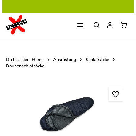
Zum Hauptinhalt springen
Du bist hier:
Home
Ausrüstung
Schlafsäcke
Daunenschlafsäcke
Bildergalerie überspringen