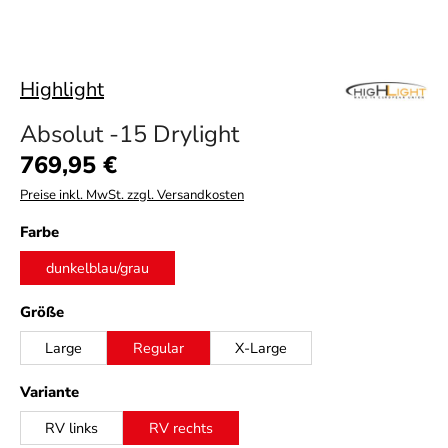
Highlight
Absolut -15 Drylight
Regulärer Preis:
769,95 €
Preise inkl. MwSt. zzgl. Versandkosten
auswählen
Farbe
dunkelblau/grau
auswählen
Größe
Large
Regular
X-Large
auswählen
Variante
RV links
RV rechts