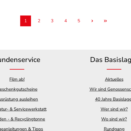
zu GREGORY-Produkten zu erfahren.
1
2
3
4
5
Seite
Seite
Seite
Seite
Seite
undenservice
Das Basisla
Film ab!
Aktuelles
eschenkgutscheine
Wir sind Genossensc
srüstung ausleihen
40 Jahre Basislag
tur- & Servicewerkstatt
Wer sind wir?
en - & Recyclingtonne
Wo sind wir?
geanleitungen & Tipps
Rundgang