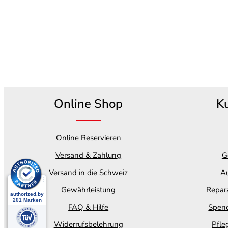
Online Shop
K
Online Reservieren
Versand & Zahlung
G
Versand in die Schweiz
Au
Gewährleistung
Repara
FAQ & Hilfe
Spend
Widerrufsbelehrung
Pfle