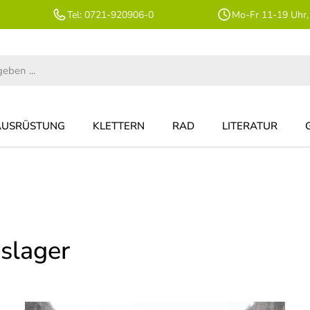
Tel: 0721-920906-0
Mo-Fr 11-19 Uhr,
AUSRÜSTUNG
KLETTERN
RAD
LITERATUR
slager