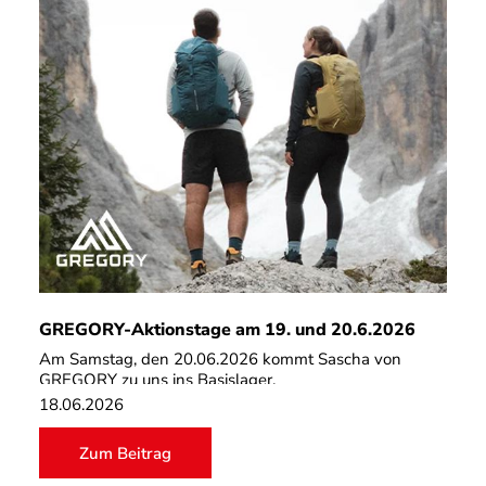
GREGORY-Aktionstage am 19. und 20.6.2026
Am Samstag, den 20.06.2026 kommt Sascha von
GREGORY zu uns ins Basislager.
18.06.2026
Die Rucksäcke gehören schon lange zu unseren
Lieblingsteilen. Unaufgeregt, langlebig und funktionell.
Zum Beitrag
Ihr habt also die Gelegenheit, Sascha mit Euren Fragen
zu löchern und von ihm aus erster Hand Wissenswertes