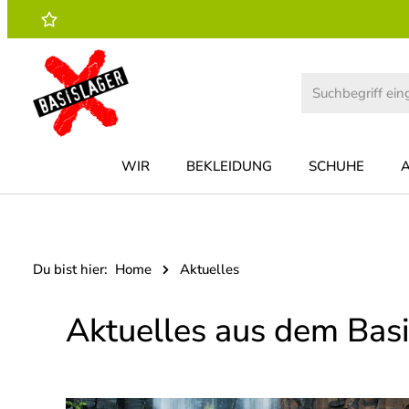
 Hauptinhalt springen
Zur Suche springen
Zur Hauptnavigation springen
WIR
BEKLEIDUNG
SCHUHE
Du bist hier:
Home
Aktuelles
Aktuelles aus dem Basi