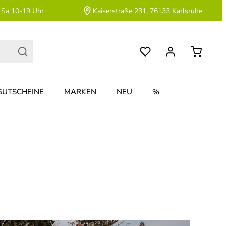
 Sa 10-19 Uhr
Kaiserstraße 231, 76133 Karlsruhe
GUTSCHEINE
MARKEN
NEU
%