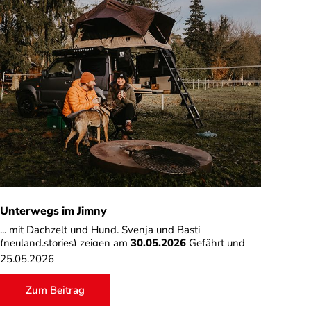
Unterwegs im Jimny
... mit Dachzelt und Hund. Svenja und Basti
(neuland.stories) zeigen am
30.05.2026
Gefährt und
Equipment.
25.05.2026
Zum Beitrag