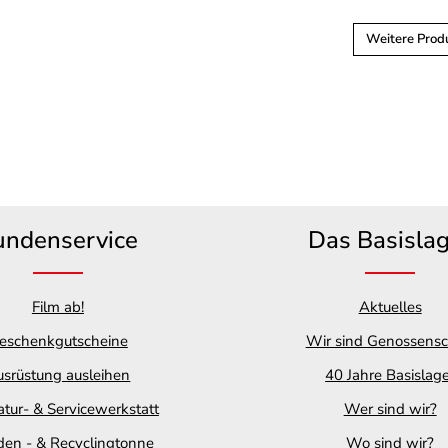
Weitere Prod
undenservice
Das Basisla
Film ab!
Aktuelles
eschenkgutscheine
Wir sind Genossensc
srüstung ausleihen
40 Jahre Basislag
tur- & Servicewerkstatt
Wer sind wir?
en - & Recyclingtonne
Wo sind wir?