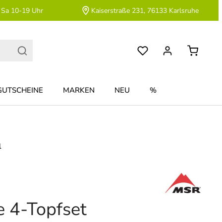
 Sa 10-19 Uhr
Kaiserstraße 231, 76133 Karlsruhe
GUTSCHEINE
MARKEN
NEU
%
l
e 4-Topfset