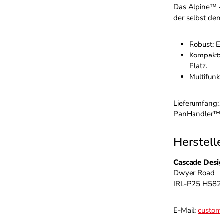
Das Alpine™ 4
der selbst de
Robust: E
Kompakt:
Platz.
Multifun
Lieferumfang:
PanHandler™ 
Herstell
Cascade Desi
Dwyer Road
IRL-P25 H582 
E-Mail:
custom