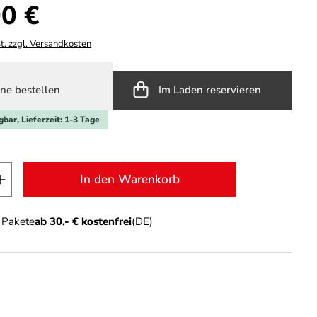
s:
0 €
t. zzgl. Versandkosten
ne bestellen
Im Laden reservieren
gbar, Lieferzeit: 1-3 Tage
t Anzahl: Gib den gewünschten Wert ein o
In den Warenkorb
n Pakete
ab 30,- € kostenfrei
(DE)