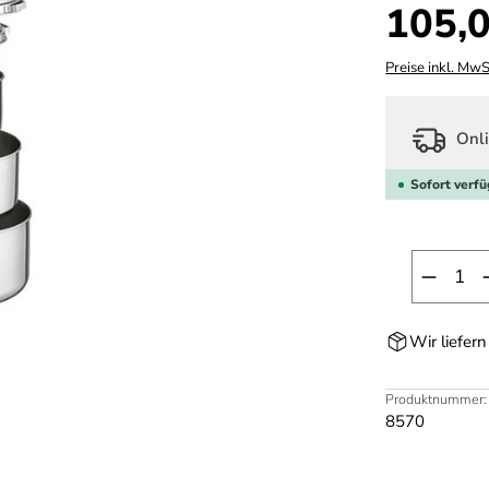
Regulärer Prei
105,0
Preise inkl. MwS
Onli
Sofort verfü
Produk
Wir liefer
Produktnummer:
8570