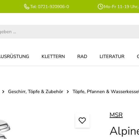
Tel: 0721-920906-0
Mo-Fr 11-19 Uhr,
AUSRÜSTUNG
KLETTERN
RAD
LITERATUR
Geschirr, Töpfe & Zubehör
Töpfe, Pfannen & Wasserkesse
MSR
Alpin