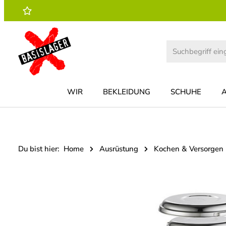
 Hauptinhalt springen
Zur Suche springen
Zur Hauptnavigation springen
WIR
BEKLEIDUNG
SCHUHE
Du bist hier:
Home
Ausrüstung
Kochen & Versorgen
Bildergalerie überspringen