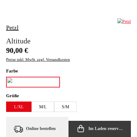
Petzl
Altitude
Regulärer Preis:
90,00 €
Preise inkl. MwSt. zzgl. Versandkosten
auswählen
Farbe
weiß/türkis
auswählen
Größe
L/XL
M/L
S/M
Online bestellen
Im Laden reservieren