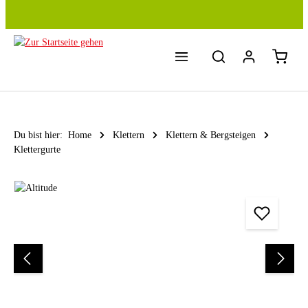
Zum Hauptinhalt springen
Du bist hier:
Home
Klettern
Klettern & Bergsteigen
Klettergurte
Bildergalerie überspringen