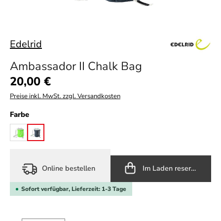
Edelrid
Ambassador II Chalk Bag
Regulärer Preis:
20,00 €
Preise inkl. MwSt. zzgl. Versandkosten
auswählen
Farbe
neon green
night
Online bestellen
Im Laden reservieren
Sofort verfügbar, Lieferzeit: 1-3 Tage