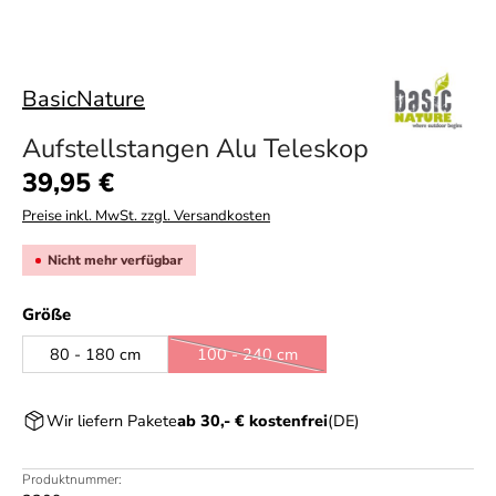
BasicNature
Aufstellstangen Alu Teleskop
Regulärer Preis:
39,95 €
Preise inkl. MwSt. zzgl. Versandkosten
Nicht mehr verfügbar
auswählen
Größe
80 - 180 cm
100 - 240 cm
(Diese Option ist zurzeit nicht verfügbar.
Wir liefern Pakete
ab 30,- € kostenfrei
(DE)
Produktnummer: