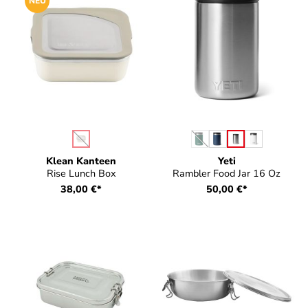
NEU
auswählen
auswählen
Farbe
Farbe
(Diese Option ist zurzeit nicht verfügbar.)
(Diese Option ist zurzeit nic
Klean Kanteen
Yeti
Rise Lunch Box
Rambler Food Jar 16 Oz
38,00 €*
50,00 €*