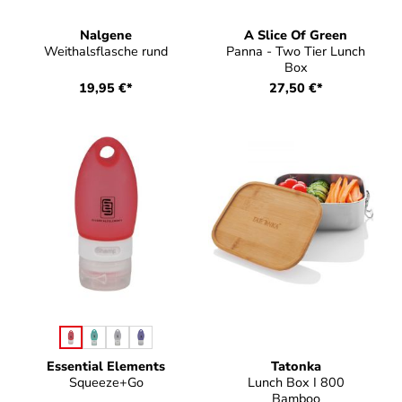
Nalgene
A Slice Of Green
Weithalsflasche rund
Panna - Two Tier Lunch
Box
19,95 €*
27,50 €*
auswählen
Farbe
Essential Elements
Tatonka
Squeeze+Go
Lunch Box I 800
Bamboo