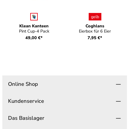
auswählen
auswählen
Farbe
Farbe
gelb
Klean Kanteen
Coghlans
Pint Cup-4 Pack
Eierbox für 6 Eier
49,00 €*
7,95 €*
Online Shop
Kundenservice
Das Basislager