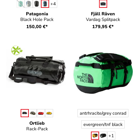
auswählen
auswählen
Farbe
Farbe
+
4
(Diese Option ist zurzeit nicht verfügbar.)
Patagonia
Fjäll Räven
Black Hole Pack
Vardag Splitpack
150,00 €*
179,95 €*
auswählen
auswählen
Farbe
Farbe
antrhracite/grey conrad
Ortlieb
evergreen/tnf black
Rack-Pack
+
1