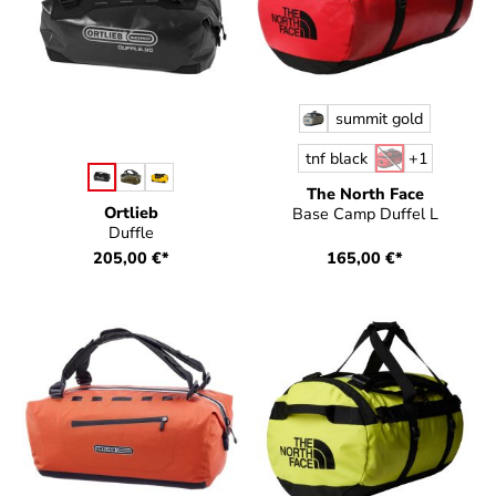
auswählen
Farbe
summit gold
tnf black
+
1
(Diese Option ist 
auswählen
Farbe
The North Face
Ortlieb
Base Camp Duffel L
Duffle
205,00 €*
165,00 €*