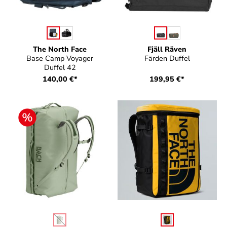
auswählen
auswählen
Farbe
Farbe
The North Face
Fjäll Räven
Base Camp Voyager
Färden Duffel
Duffel 42
140,00 €*
199,95 €*
auswählen
auswählen
Farbe
Farbe
(Diese Option ist zurzeit nicht verfügbar.)