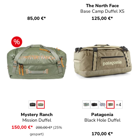
The North Face
Base Camp Duffel XS
85,00 €*
125,00 €*
auswählen
auswählen
Farbe
Farbe
+
4
(Diese Option ist zurz
Mystery Ranch
Patagonia
Mission Duffel
Black Hole Duffel
150,00 €*
200,00 €*
(25%
170,00 €*
gespart)