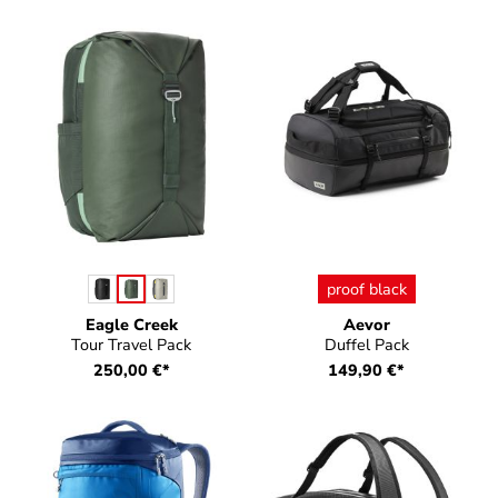
auswählen
auswählen
Farbe
Farbe
proof black
Eagle Creek
Aevor
Tour Travel Pack
Duffel Pack
250,00 €*
149,90 €*