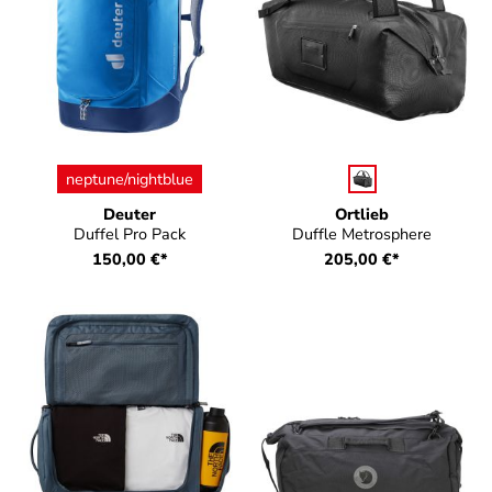
auswählen
auswählen
Farbe
Farbe
neptune/nightblue
Deuter
Ortlieb
Duffel Pro Pack
Duffle Metrosphere
150,00 €*
205,00 €*