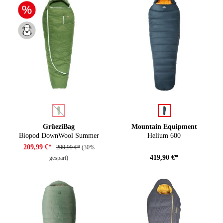
auswählen
auswählen
Farbe
Farbe
(Diese Option ist zurzeit nicht verfügbar.)
GrüeziBag
Mountain Equipment
Biopod DownWool Summer
Helium 600
209,99 €*
299,99 €*
(30%
419,90 €*
gespart)