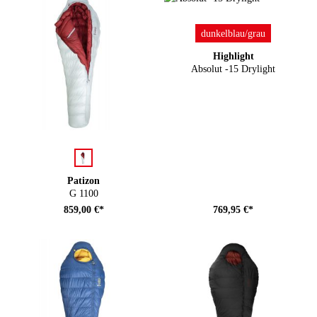
auswählen
Farbe
dunkelblau/grau
Highlight
Absolut -15 Drylight
auswählen
Farbe
Patizon
G 1100
859,00 €*
769,95 €*