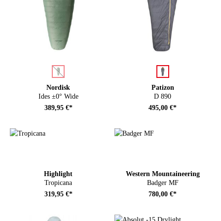
auswählen
auswählen
Farbe
Farbe
(Diese Option ist zurzeit nicht verfügbar.)
Nordisk
Patizon
Ides ±0° Wide
D 890
389,95 €*
495,00 €*
Highlight
Western Mountaineering
Tropicana
Badger MF
319,95 €*
780,00 €*