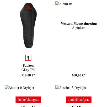
Western Mountaineering
AlpinLite
auswählen
Farbe
Patizon
GDry 750
719,00 €*
680,00 €*
auswählen
auswählen
Farbe
Farbe
dunkelblau/grau
dunkelblau/grau