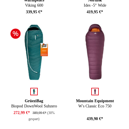
Viking 600
Ides -5° Wide
339,95 €*
419,95 €*
auswählen
auswählen
Farbe
Farbe
GrüeziBag
Mountain Equipment
Biopod DownWool Subzero
W's Classic Eco 750
272,99 €*
389,99 €*
(30%
439,90 €*
gespart)