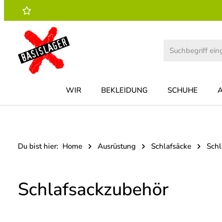
 Hauptinhalt springen
Zur Suche springen
Zur Hauptnavigation springen
WIR
BEKLEIDUNG
SCHUHE
Du bist hier:
Home
Ausrüstung
Schlafsäcke
Schl
Schlafsackzubehör