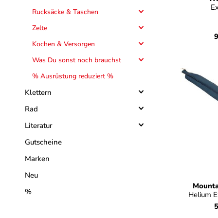
Ex
Rucksäcke & Taschen
Zelte
9
Kochen & Versorgen
Was Du sonst noch brauchst
% Ausrüstung reduziert %
Klettern
Rad
Literatur
Gutscheine
Marken
Farb
Neu
Mounta
%
Helium E
5