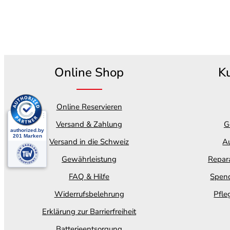
Online Shop
K
Online Reservieren
Versand & Zahlung
G
Versand in die Schweiz
Au
Gewährleistung
Repara
FAQ & Hilfe
Spend
Widerrufsbelehrung
Pfle
Erklärung zur Barrierfreiheit
Batterieentsorgung