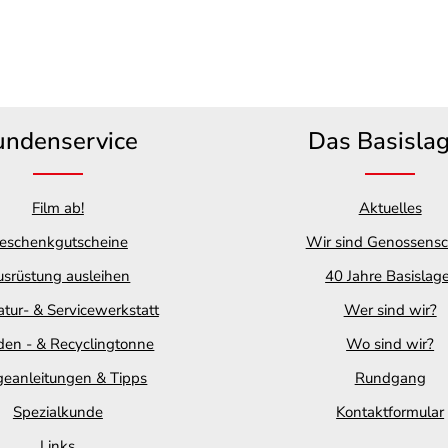
undenservice
Das Basisla
Film ab!
Aktuelles
eschenkgutscheine
Wir sind Genossensc
srüstung ausleihen
40 Jahre Basislag
tur- & Servicewerkstatt
Wer sind wir?
en - & Recyclingtonne
Wo sind wir?
geanleitungen & Tipps
Rundgang
Spezialkunde
Kontaktformular
Links