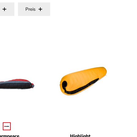
Preis
auswählen
arbe
Fa
rmpeace
Highlight