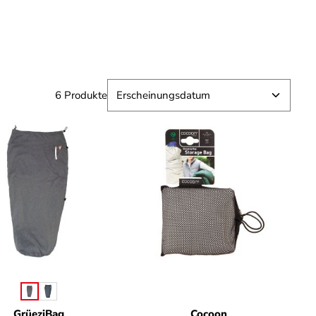
6 Produkte
auswählen
rbe
GrüeziBag
Cocoon