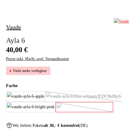
Vaude
Ayla 6
Regulärer Preis:
40,00 €
Preise inkl. MwSt. zzgl. Versandkosten
Nicht mehr verfügbar
auswählen
Farbe
apple
blue/eclipse
(Diese Option ist zurzeit nicht v
bright pink/cranberry
pastel lilac
(Diese Option ist zurzeit nicht 
Wir liefern Pakete
ab 30,- € kostenfrei
(DE)