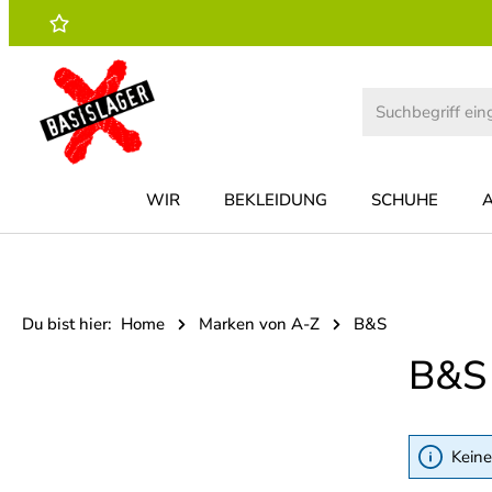
 Hauptinhalt springen
Zur Suche springen
Zur Hauptnavigation springen
WIR
BEKLEIDUNG
SCHUHE
Du bist hier:
Home
Marken von A-Z
B&S
B&S
Keine