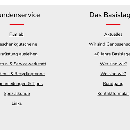
undenservice
Das Basisla
Film ab!
Aktuelles
eschenkgutscheine
Wir sind Genossensc
srüstung ausleihen
40 Jahre Basislag
tur- & Servicewerkstatt
Wer sind wir?
en - & Recyclingtonne
Wo sind wir?
geanleitungen & Tipps
Rundgang
Spezialkunde
Kontaktformular
Links