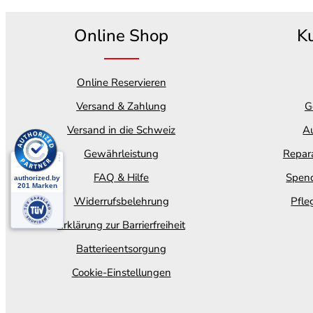
Online Shop
K
Online Reservieren
Versand & Zahlung
G
Versand in die Schweiz
Au
Gewährleistung
Repara
FAQ & Hilfe
Spend
Widerrufsbelehrung
Pfle
Erklärung zur Barrierfreiheit
Batterieentsorgung
Cookie-Einstellungen