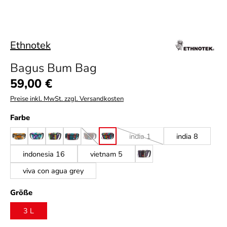
Ethnotek
Bagus Bum Bag
Regulärer Preis:
59,00 €
Preise inkl. MwSt. zzgl. Versandkosten
auswählen
Farbe
india 1
india 8
ghana 22
ghana 25
guatemala 1
guatemala 11
guatemala 13
guatemala 14
(Diese Option ist zurzeit nicht verfügbar.)
(Diese Option ist zurzeit nicht 
indonesia 16
vietnam 5
vietnam 6
viva con agua grey
auswählen
Größe
3 L