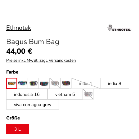
Ethnotek
Bagus Bum Bag
Regulärer Preis:
44,00 €
Preise inkl. MwSt. zzgl. Versandkosten
auswählen
Farbe
india 1
india 8
ghana 22
ghana 25
guatemala 1
guatemala 11
guatemala 13
guatemala 14
(Diese Option ist zurzeit nicht verfügbar.)
(Diese Option ist zurzeit nicht 
indonesia 16
vietnam 5
vietnam 6
(Diese Option ist zurzeit nich
viva con agua grey
auswählen
Größe
3 L