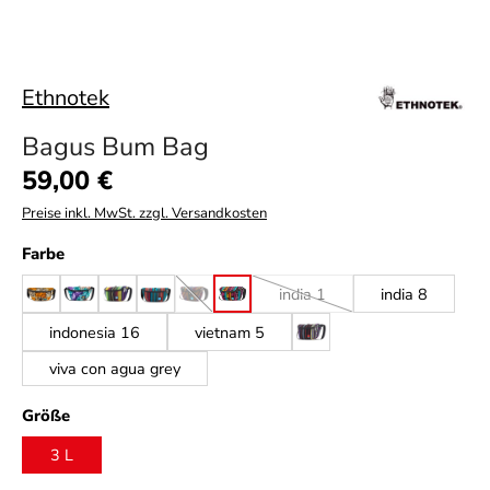
Ethnotek
Bagus Bum Bag
Regulärer Preis:
59,00 €
Preise inkl. MwSt. zzgl. Versandkosten
auswählen
Farbe
india 1
india 8
ghana 22
ghana 25
guatemala 1
guatemala 11
guatemala 13
guatemala 14
(Diese Option ist zurzeit nicht verfügbar.)
(Diese Option ist zurzeit nicht 
indonesia 16
vietnam 5
vietnam 6
viva con agua grey
auswählen
Größe
3 L