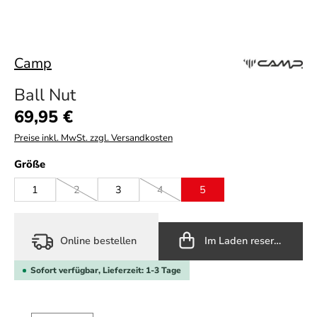
Camp
Ball Nut
Regulärer Preis:
69,95 €
Preise inkl. MwSt. zzgl. Versandkosten
auswählen
Größe
1
2
3
4
5
(Diese Option ist zurzeit nicht verfügbar.)
(Diese Option ist zurzeit nicht verfügbar
Online bestellen
Im Laden reservieren
Sofort verfügbar, Lieferzeit: 1-3 Tage