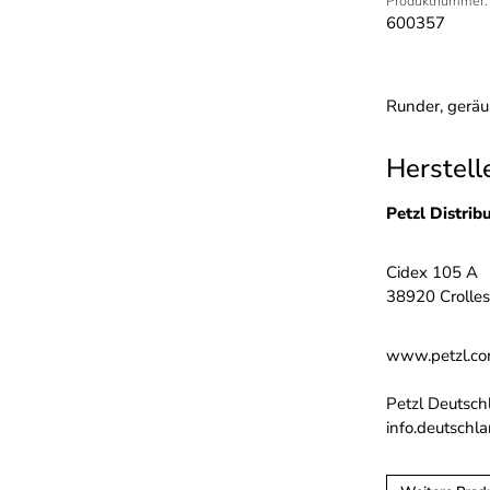
Produktnummer:
600357
Runder, gerä
Herstell
Petzl Distrib
Cidex 105 A
38920 Crolles
www.petzl.c
Petzl Deutsch
info.deutschl