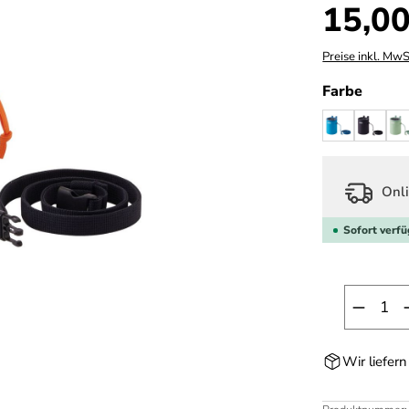
Regulärer Prei
15,00
Preise inkl. MwS
auswä
Farbe
bright blue
chalk 
j
Onli
Sofort verfü
Produk
Wir liefer