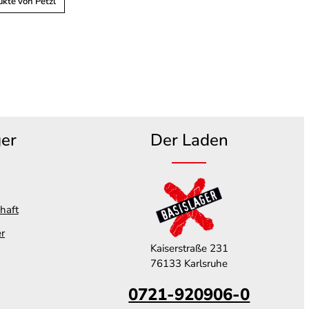
kte von Petzl
ger
Der Laden
haft
er
Kaiserstraße 231
76133 Karlsruhe
0721-920906-0