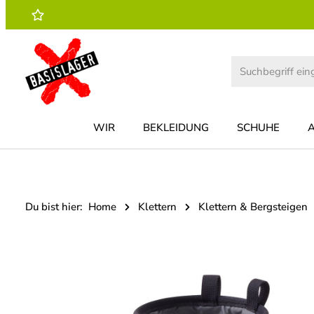
 Hauptinhalt springen
Zur Suche springen
Zur Hauptnavigation springen
WIR
BEKLEIDUNG
SCHUHE
Du bist hier:
Home
Klettern
Klettern & Bergsteigen
Bildergalerie überspringen