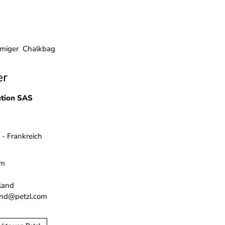
umiger Chalkbag
er
ution SAS
 - Frankreich
om
land
and@petzl.com