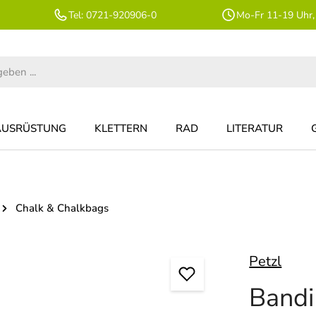
Tel: 0721-920906-0
Mo-Fr 11-19 Uhr,
AUSRÜSTUNG
KLETTERN
RAD
LITERATUR
Chalk & Chalkbags
Petzl
Bandi