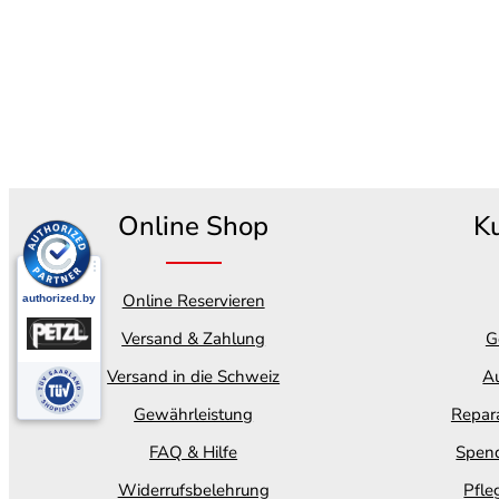
Online Shop
K
Online Reservieren
Versand & Zahlung
G
Versand in die Schweiz
Au
Gewährleistung
Repara
FAQ & Hilfe
Spend
Widerrufsbelehrung
Pfle