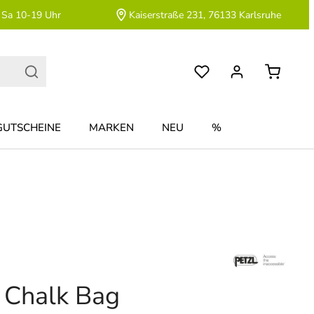
 Sa 10-19 Uhr
Kaiserstraße 231, 76133 Karlsruhe
GUTSCHEINE
MARKEN
NEU
%
 Chalk Bag