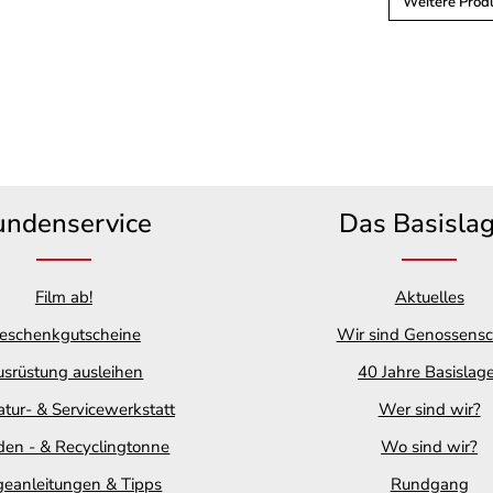
Weitere Produ
undenservice
Das Basisla
Film ab!
Aktuelles
eschenkgutscheine
Wir sind Genossensc
srüstung ausleihen
40 Jahre Basislag
tur- & Servicewerkstatt
Wer sind wir?
en - & Recyclingtonne
Wo sind wir?
geanleitungen & Tipps
Rundgang