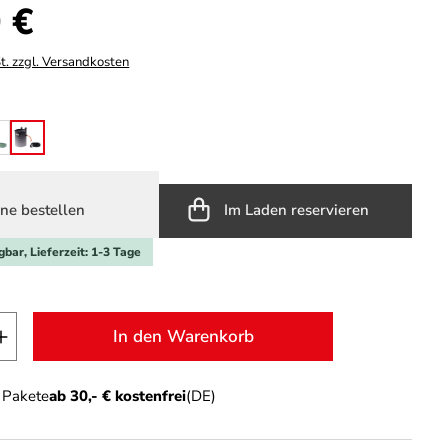
s:
 €
t. zzgl. Versandkosten
hlen
stripes
ade green
sailor stripes
ne bestellen
Im Laden reservieren
gbar, Lieferzeit: 1-3 Tage
t Anzahl: Gib den gewünschten Wert ein o
In den Warenkorb
n Pakete
ab 30,- € kostenfrei
(DE)