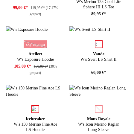
W's Merino 125 Cool-Lite
Sphere III LS Tee
99,00 €*
119,95 €*
(17.47%
89,95 €*
gespart)
auswählen
auswählen
Farbe
Farbe
sky captain
(Diese Option ist zurzeit nicht verfügbar.)
Artilect
Vaude
W's Exposure Hoodie
W's Sveit LS Shirt II
105,00 €*
150,00 €*
(30%
60,00 €*
gespart)
auswählen
auswählen
Farbe
Farbe
(Diese Option ist zurze
Icebreaker
Mons Royale
W's 150 Merino Fine Ace
W's Icon Merino Raglan
LS Hoodie
Long Sleeve