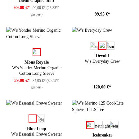
Blend Graphic Shirt
69,00 €*
90,00 €*
(23.33%
99,95 €*
gespart)
auswählen
Farbe
(Diese Option ist zurzeit ni
auswählen
Farbe
Devold
W's Everyday Crew
Mons Royale
W's Yonder Merino Organic
Cotton Long Sleeve
59,00 €*
84,95 €*
(30.55%
120,00 €*
gespart)
auswählen
Farbe
(Diese Option ist zurzeit nicht verfügbar.)
auswählen
Farbe
Blue Loop
W's Essential Crewe Sweater
Icebreaker