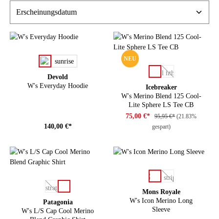
auswählen
NEU
Farbe
sunrise
auswählen
Farbe
Devold
(Diese Option ist zu
W's Everyday Hoodie
Icebreaker
W's Merino Blend 125 Cool-
Lite Sphere LS Tee CB
75,00 €*
95,95 €*
(21.83%
140,00 €*
gespart)
auswählen
Farbe
(Diese Option ist zu
auswählen
Farbe
Mons Royale
(Diese Option ist zurzeit nicht verfügbar.)
W's Icon Merino Long
Patagonia
Sleeve
W's L/S Cap Cool Merino