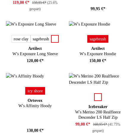
119,00 €*
159,95 €*
(25.6%
99,95 €*
gespart)
auswählen
auswählen
Farbe
Farbe
rose clay
sagebrush
sagebrush
Artilect
Artilect
W's Exposure Long Sleeve
W's Exposure Hoodie
120,00 €*
150,00 €*
auswählen
Farbe
icy shore
auswählen
Farbe
Ortovox
W's Affinity Hoody
Icebreaker
W's Merino 200 Realfleece
Descender LS Half Zip
99,00 €*
169,95 €*
(41.75%
130,00 €*
gespart)