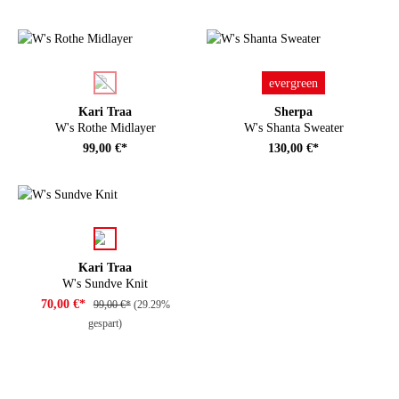
auswählen
auswählen
Farbe
Farbe
evergreen
(Diese Option ist zurzeit nicht verfügbar.)
Kari Traa
Sherpa
W's Rothe Midlayer
W's Shanta Sweater
99,00 €*
130,00 €*
auswählen
Farbe
Kari Traa
W's Sundve Knit
70,00 €*
99,00 €*
(29.29%
gespart)