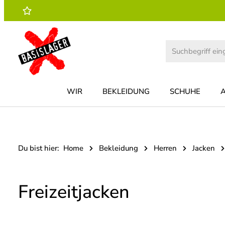
 Hauptinhalt springen
Zur Suche springen
Zur Hauptnavigation springen
WIR
BEKLEIDUNG
SCHUHE
Du bist hier:
Home
Bekleidung
Herren
Jacken
Freizeitjacken