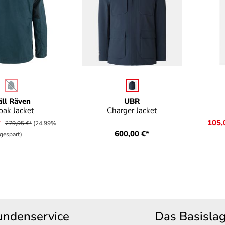
uswählen
auswählen
Farbe
Far
(Diese Option ist zurzeit nicht verfügbar.)
äll Räven
UBR
pak Jacket
Charger Jacket
*
105,
279,95 €*
(24.99%
600,00 €*
gespart)
undenservice
Das Basisla