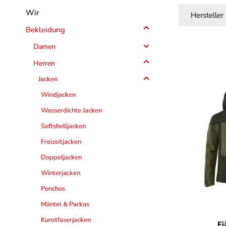
Wir
Hersteller
Bekleidung
Damen
Herren
Jacken
Windjacken
Wasserdichte Jacken
Softshelljacken
Freizeitjacken
Doppeljacken
Winterjacken
Ponchos
Mäntel & Parkas
F
Kunstfaserjacken
Fj