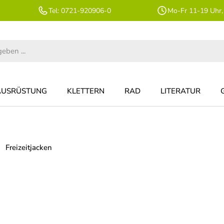
Tel: 0721-920906-0
Mo-Fr 11-19 Uhr,
AUSRÜSTUNG
KLETTERN
RAD
LITERATUR
Freizeitjacken