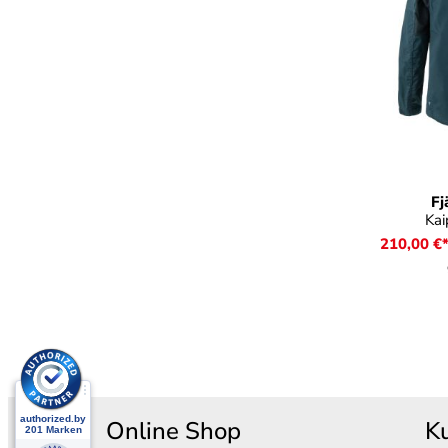
a
Farbe
Fj
Kai
210,00 €
Online Shop
K