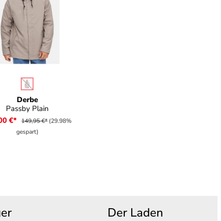
auswählen
be
(Diese Option ist zurzeit nicht verfügbar.)
Derbe
Passby Plain
00 €*
149,95 €*
(29.98%
gespart)
ger
Der Laden