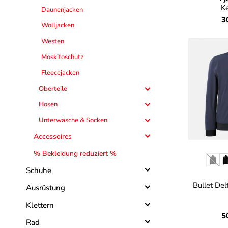
K
Daunenjacken
3
Wolljacken
Westen
Moskitoschutz
Fleecejacken
Oberteile
Hosen
Unterwäsche & Socken
Accessoires
% Bekleidung reduziert %
Farbe
(Dies
Schuhe
Bullet De
Ausrüstung
Klettern
5
Rad