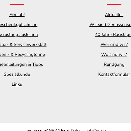
Film ab!
Aktuelles
eschenkgutscheine
Wir sind Genossensc
srüstung ausleihen
40 Jahre Basislag
tur- & Servicewerkstatt
Wer sind wir?
en - & Recyclingtonne
Wo sind wir?
geanleitungen & Tipps
Rundgang
Spezialkunde
Kontaktformular
Links
Impressum
AGB
Widerruf
Datenschutz
Cookie