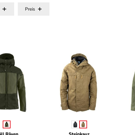
Preis
auswählen
auswählen
arbe
Farbe
äll Räven
Steinkauz