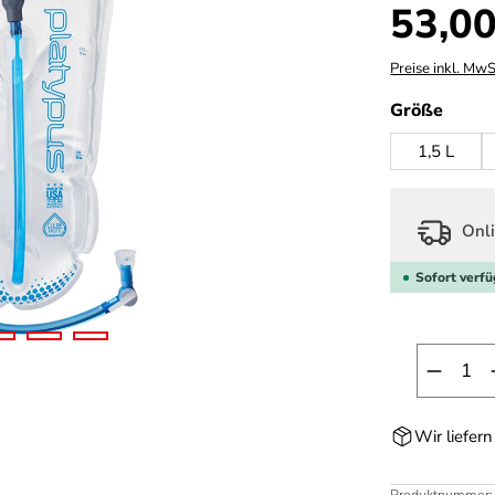
Regulärer Prei
53,00
Preise inkl. MwS
ausw
Größe
1,5 L
Onli
Sofort verfü
Produk
Wir liefer
Produktnummer: