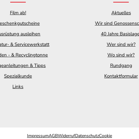
Film ab!
Aktuelles
eschenkgutscheine
Wir sind Genossensc
srüstung ausleihen
40 Jahre Basislag
tur- & Servicewerkstatt
Wer sind wir?
en - & Recyclingtonne
Wo sind wir?
geanleitungen & Tipps
Rundgang
Spezialkunde
Kontaktformular
Links
Impressum
AGB
Widerruf
Datenschutz
Cookie