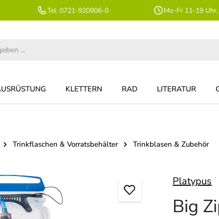
Tel: 0721-920906-0
Mo-Fr 11-19 Uhr,
AUSRÜSTUNG
KLETTERN
RAD
LITERATUR
Trinkflaschen & Vorratsbehälter
Trinkblasen & Zubehör
Platypus
Big Z