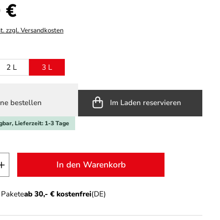
s:
 €
t. zzgl. Versandkosten
ählen
2 L
3 L
ne bestellen
Im Laden reservieren
gbar, Lieferzeit: 1-3 Tage
t Anzahl: Gib den gewünschten Wert ein o
In den Warenkorb
n Pakete
ab 30,- € kostenfrei
(DE)