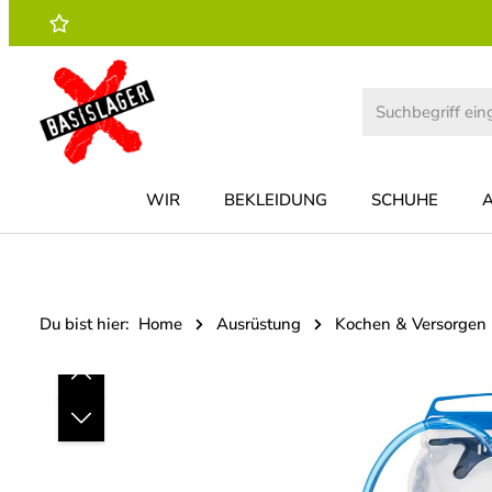
 Hauptinhalt springen
Zur Suche springen
Zur Hauptnavigation springen
WIR
BEKLEIDUNG
SCHUHE
Du bist hier:
Home
Ausrüstung
Kochen & Versorgen
Bildergalerie überspringen