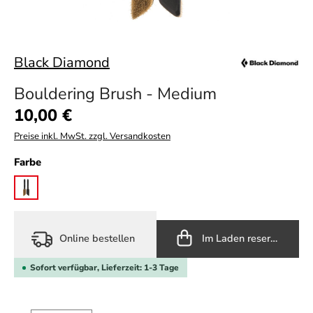
Black Diamond
Bouldering Brush - Medium
Regulärer Preis:
10,00 €
Preise inkl. MwSt. zzgl. Versandkosten
auswählen
Farbe
black
Online bestellen
Im Laden reservieren
Sofort verfügbar, Lieferzeit: 1-3 Tage