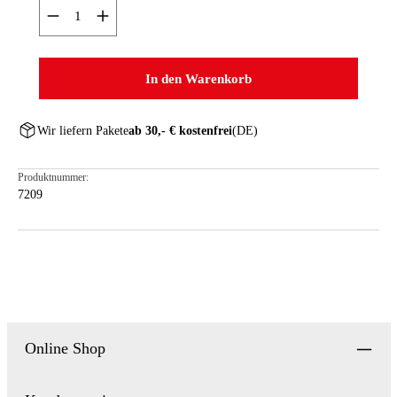
Produkt Anzahl: Gib den gewünschten Wert ein oder ben
In den Warenkorb
Wir liefern Pakete
ab 30,- € kostenfrei
(DE)
Produktnummer:
7209
Online Shop