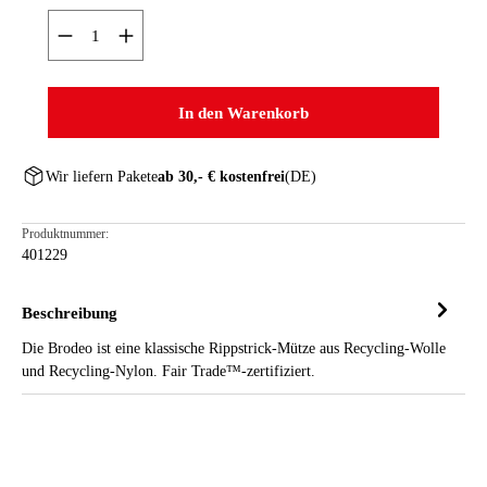
Produkt Anzahl: Gib den gewünschten Wert ein oder ben
In den Warenkorb
Wir liefern Pakete
ab 30,- € kostenfrei
(DE)
Produktnummer:
401229
Beschreibung
Die Brodeo ist eine klassische Rippstrick-Mütze aus Recycling-Wolle
und Recycling-Nylon. Fair Trade™-zertifiziert.