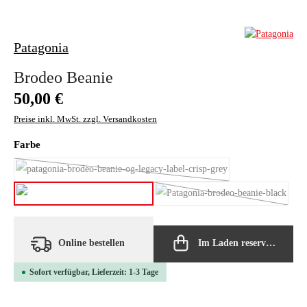
Patagonia
Brodeo Beanie
Regulärer Preis:
50,00 €
Preise inkl. MwSt. zzgl. Versandkosten
auswählen
Farbe
OG legacy label/crisp grey
(Diese Option ist zurzeit nicht verfügbar.)
barnacle blue
black
(Diese Option ist zurzei
Online bestellen
Im Laden reservieren
Sofort verfügbar, Lieferzeit: 1-3 Tage