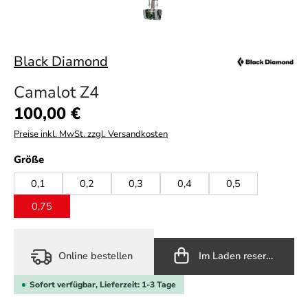
Black Diamond
Camalot Z4
Regulärer Preis:
100,00 €
Preise inkl. MwSt. zzgl. Versandkosten
auswählen
Größe
0,1
0,2
0,3
0,4
0,5
0,75
Online bestellen
Im Laden reservieren
Sofort verfügbar, Lieferzeit: 1-3 Tage