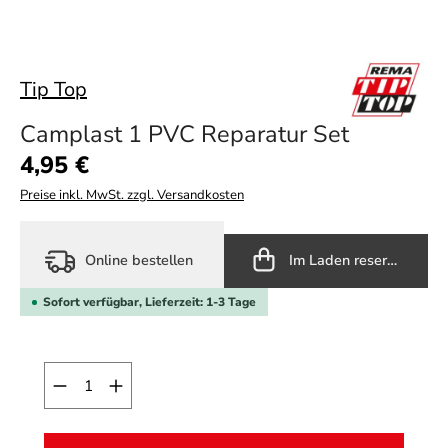
Tip Top
Camplast 1 PVC Reparatur Set
Regulärer Preis:
4,95 €
Preise inkl. MwSt. zzgl. Versandkosten
Online bestellen
Im Laden reservieren
Sofort verfügbar, Lieferzeit: 1-3 Tage
Produkt Anzahl: Gib den gewünschten Wert ein o