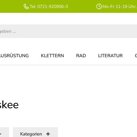
Tel: 0721-920906-0
Mo-Fr 11-19 Uhr,
AUSRÜSTUNG
KLETTERN
RAD
LITERATUR
skee
Kategorien