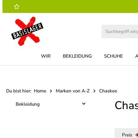
 Hauptinhalt springen
Zur Suche springen
Zur Hauptnavigation springen
WIR
BEKLEIDUNG
SCHUHE
Du bist hier:
Home
Marken von A-Z
Chaskee
Cha
Bekleidung
Preis