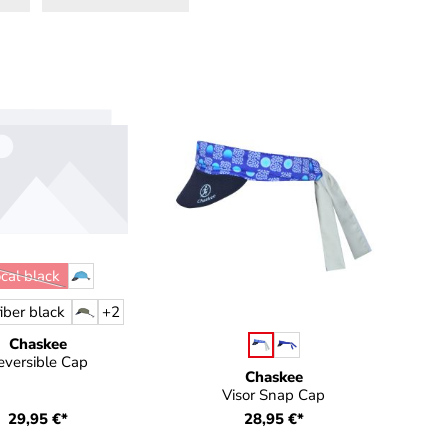
auswählen
e
ocal black
(Diese Option ist zurzeit nicht verfügbar.)
iber black
+
2
auswählen
Farbe
Chaskee
eversible Cap
Chaskee
Visor Snap Cap
29,95 €*
28,95 €*