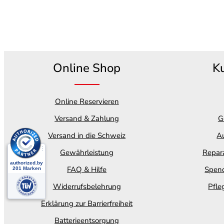
Online Shop
K
Online Reservieren
Versand & Zahlung
G
Versand in die Schweiz
Au
Gewährleistung
Repara
FAQ & Hilfe
Spend
Widerrufsbelehrung
Pfle
Erklärung zur Barrierfreiheit
Batterieentsorgung