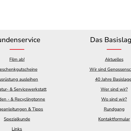
undenservice
Das Basisla
Film ab!
Aktuelles
eschenkgutscheine
Wir sind Genossensc
srüstung ausleihen
40 Jahre Basislag
tur- & Servicewerkstatt
Wer sind wir?
en - & Recyclingtonne
Wo sind wir?
geanleitungen & Tipps
Rundgang
Spezialkunde
Kontaktformular
Links