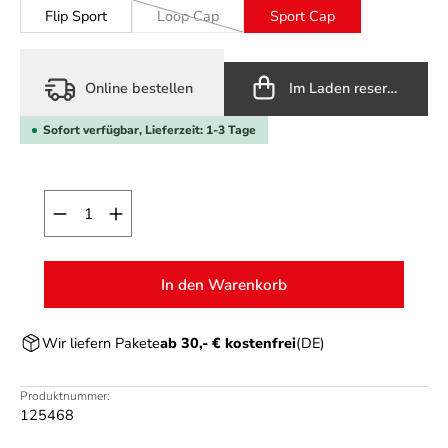
Flip Sport
Loop Cap
Sport Cap
(Diese Option ist zurzeit nicht verfügbar.)
Online bestellen
Im Laden reservieren
Sofort verfügbar, Lieferzeit: 1-3 Tage
Produkt Anzahl: Gib den gewünschten Wert ein o
In den Warenkorb
Wir liefern Pakete
ab 30,- € kostenfrei
(DE)
Produktnummer:
125468