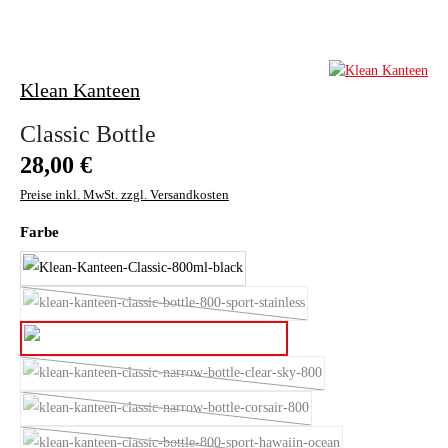
Klean Kanteen
Classic Bottle
Regulärer Preis:
28,00 €
Preise inkl. MwSt. zzgl. Versandkosten
auswählen
Farbe
black
brushed Stainless
(Diese Option ist zurzeit nicht verfügbar.)
brushed stainless
clear sky
(Diese Option ist zurzeit nicht verfügbar.)
corsair
(Diese Option ist zurzeit nicht verfügbar.)