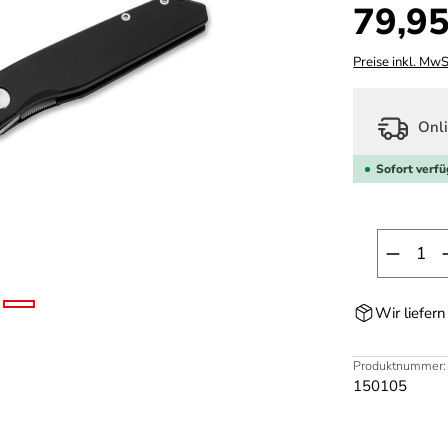
Regulärer Prei
79,95
Preise inkl. MwS
Onli
Sofort verfü
Produk
Wir liefer
Produktnummer:
150105