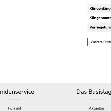
Klingenläng
Klingenmate
Verriegelun
Weitere Prod
undenservice
Das Basisla
Film ab!
Aktuelles