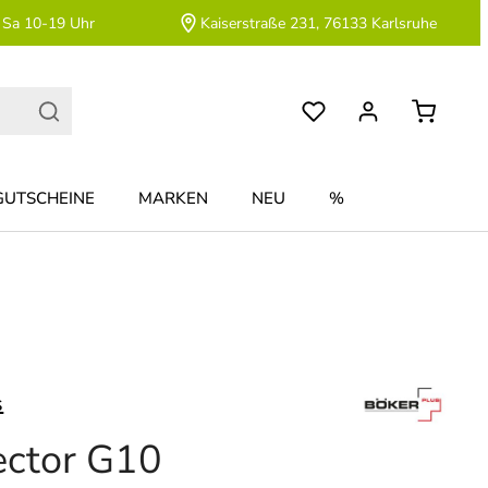
 Sa 10-19 Uhr
Kaiserstraße 231, 76133 Karlsruhe
GUTSCHEINE
MARKEN
NEU
%
s
ctor G10