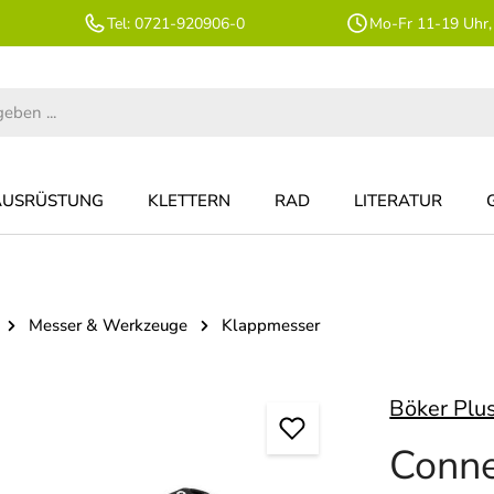
Tel: 0721-920906-0
Mo-Fr 11-19 Uhr,
AUSRÜSTUNG
KLETTERN
RAD
LITERATUR
Messer & Werkzeuge
Klappmesser
Böker Plu
Conne