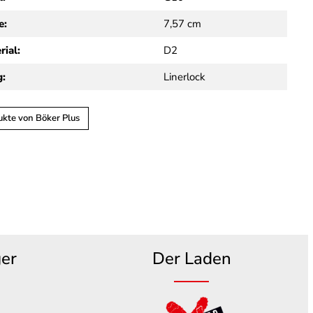
e:
7,57 cm
rial:
D2
g:
Linerlock
ukte von Böker Plus
ger
Der Laden