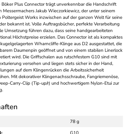
 Böker Plus Connector trägt unverkennbar die Handschrift
n Messermachers Jakub Wieczorkiewicz, der unter seinem
oltergeist Works inzwischen auf der ganzen Welt für seine
er bekannt ist. Volle Auftragsbücher, perfekte Verarbeitung
lle Umsetzung führen dazu, dass seine handgearbeiteten
tional Höchstpreise erzielen. Das Connector ist als kompaktes
 kugelgelagerten Wharncliffe-Klinge aus D2 ausgestattet, die
barem Daumenpin geöffnet und von einem stabilen Linerlock
retiert wird. Die Griffschalen aus rutschfestem G10 sind mit
exturierung versehen und liegen stets sicher in der Hand,
lungen auf dem Klingenrücken die Arbeitssicherheit
höhen. Mit dekorativer Klingenachsschraube, Fangriemenöse,
eep-Carry-Clip (Tip-up/r) und hochwertigem Nylon-Etui zur
g.
haften
78 g
l:
G10