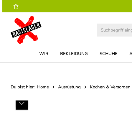
 Hauptinhalt springen
Zur Suche springen
Zur Hauptnavigation springen
WIR
BEKLEIDUNG
SCHUHE
Du bist hier:
Home
Ausrüstung
Kochen & Versorgen
Bildergalerie überspringen