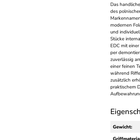
Das handliche
des polnische
Markennamen P
modernen Fold
und individue
Stücke interna
EDC mit einer
per demontier
zuverlässig ar
einer feinen T
während Riffe
zusätzlich er
praktischem D
Aufbewahrun
Eigensc
Gewicht:
Griffmateria