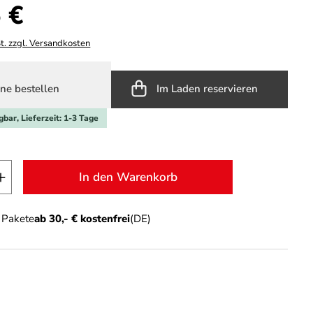
s:
 €
t. zzgl. Versandkosten
ne bestellen
Im Laden reservieren
gbar, Lieferzeit: 1-3 Tage
t Anzahl: Gib den gewünschten Wert ein o
In den Warenkorb
n Pakete
ab 30,- € kostenfrei
(DE)