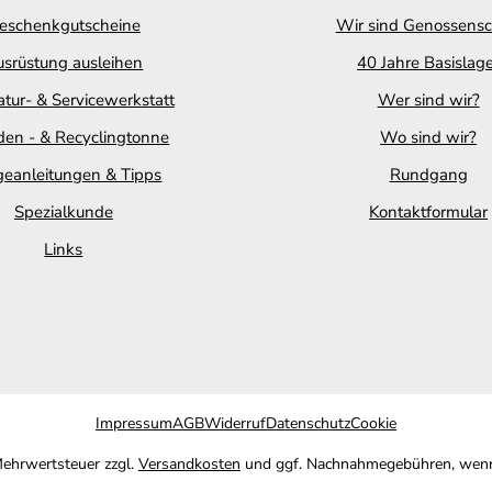
eschenkgutscheine
Wir sind Genossensc
srüstung ausleihen
40 Jahre Basislag
tur- & Servicewerkstatt
Wer sind wir?
en - & Recyclingtonne
Wo sind wir?
geanleitungen & Tipps
Rundgang
Spezialkunde
Kontaktformular
Links
Impressum
AGB
Widerruf
Datenschutz
Cookie
 Mehrwertsteuer zzgl.
Versandkosten
und ggf. Nachnahmegebühren, wenn