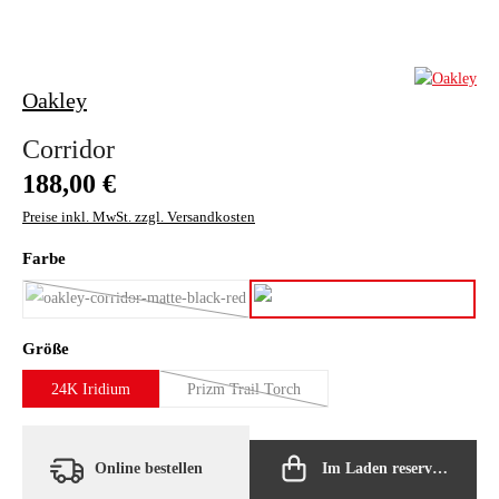
Oakley
Corridor
Regulärer Preis:
188,00 €
Preise inkl. MwSt. zzgl. Versandkosten
auswählen
Farbe
matte black
matte carbon
(Diese Option ist zurzeit nicht verfügbar.)
auswählen
Größe
24K Iridium
Prizm Trail Torch
(Diese Option ist zurzeit nicht verfügbar.)
Online bestellen
Im Laden reservieren