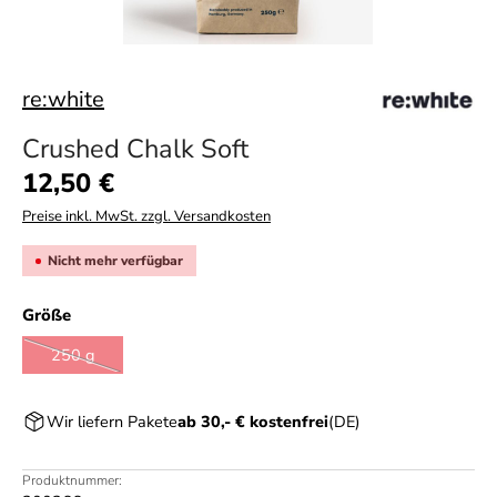
re:white
Crushed Chalk Soft
Regulärer Preis:
12,50 €
Preise inkl. MwSt. zzgl. Versandkosten
Nicht mehr verfügbar
auswählen
Größe
250 g
(Diese Option ist zurzeit nicht verfügbar.)
Wir liefern Pakete
ab 30,- € kostenfrei
(DE)
Produktnummer: