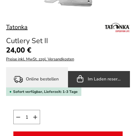
Tatonka
Cutlery Set II
Regulärer Preis:
24,00 €
Preise inkl. MwSt. zzgl. Versandkosten
Online bestellen
Im Laden reservieren
Sofort verfügbar, Lieferzeit: 1-3 Tage
Produkt Anzahl: Gib den gewünschten Wert ein o