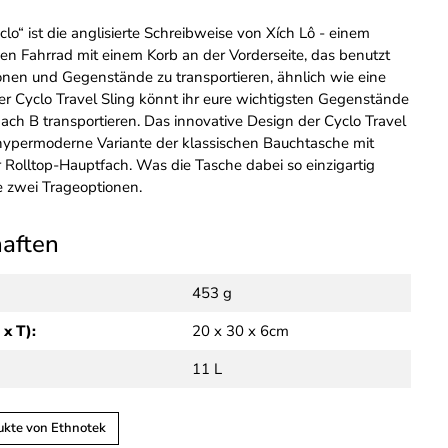
o“ ist die anglisierte Schreibweise von Xích Lô - einem
en Fahrrad mit einem Korb an der Vorderseite, das benutzt
nen und Gegenstände zu transportieren, ähnlich wie eine
der Cyclo Travel Sling könnt ihr eure wichtigsten Gegenstände
nach B transportieren. Das innovative Design der Cyclo Travel
e hypermoderne Variante der klassischen Bauchtasche mit
r Rolltop-Hauptfach. Was die Tasche dabei so einzigartig
e zwei Trageoptionen.
haften
453 g
 x T):
20 x 30 x 6cm
11 L
ukte von Ethnotek