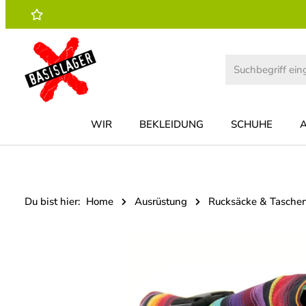
 Hauptinhalt springen
Zur Suche springen
Zur Hauptnavigation springen
WIR
BEKLEIDUNG
SCHUHE
Du bist hier:
Home
Ausrüstung
Rucksäcke & Tasche
Bildergalerie überspringen