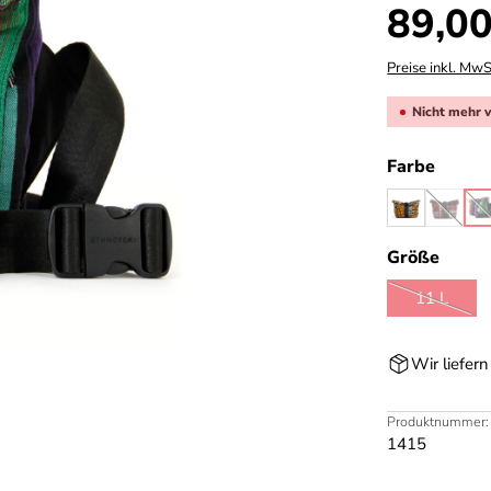
Regulärer Prei
89,00
Preise inkl. MwS
Nicht mehr 
auswä
Farbe
ghana 22
ghana
g
(Diese 
(
ausw
Größe
11 L
(Diese Op
Wir liefer
Produktnummer:
1415