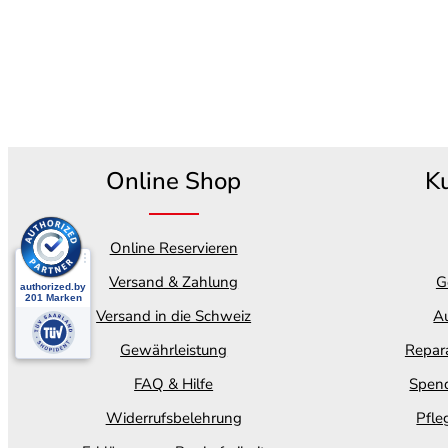
Online Shop
K
Online Reservieren
Versand & Zahlung
G
Versand in die Schweiz
Au
Gewährleistung
Repara
FAQ & Hilfe
Spend
Widerrufsbelehrung
Pfle