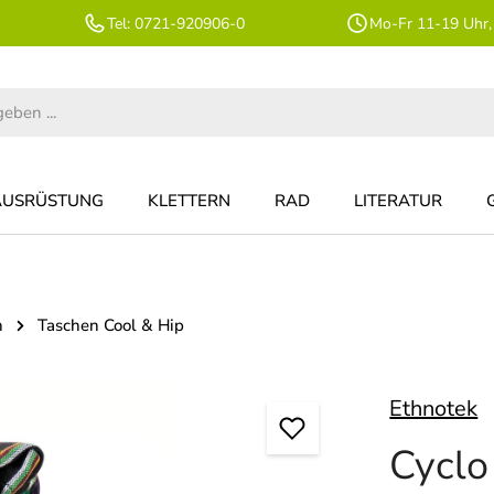
Tel: 0721-920906-0
Mo-Fr 11-19 Uhr,
AUSRÜSTUNG
KLETTERN
RAD
LITERATUR
n
Taschen Cool & Hip
Ethnotek
Cyclo