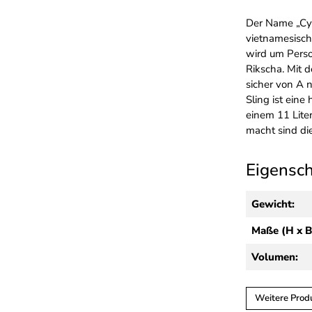
Der Name „Cycl
vietnamesisch
wird um Perso
Rikscha. Mit 
sicher von A 
Sling ist ein
einem 11 Lite
macht sind di
Eigensc
Gewicht:
Maße (H x B
Volumen:
Weitere Prod