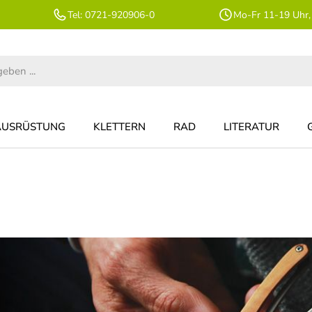
Tel: 0721-920906-0
Mo-Fr 11-19 Uhr,
AUSRÜSTUNG
KLETTERN
RAD
LITERATUR