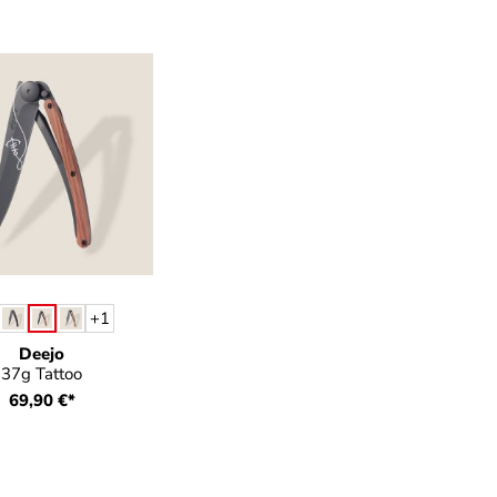
auswählen
rbe
+
1
Deejo
37g Tattoo
69,90 €*