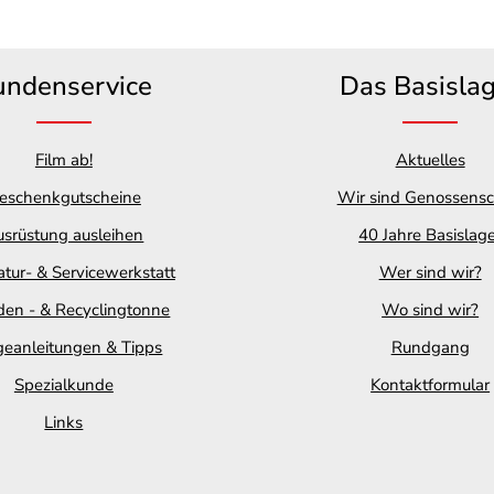
undenservice
Das Basisla
Film ab!
Aktuelles
eschenkgutscheine
Wir sind Genossensc
srüstung ausleihen
40 Jahre Basislag
tur- & Servicewerkstatt
Wer sind wir?
en - & Recyclingtonne
Wo sind wir?
geanleitungen & Tipps
Rundgang
Spezialkunde
Kontaktformular
Links