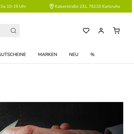
 Sa 10-19 Uhr
Kaiserstraße 231, 76133 Karlsruhe
GUTSCHEINE
MARKEN
NEU
%