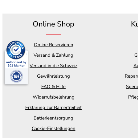
Online Shop
K
Online Reservieren
Versand & Zahlung
G
Versand in die Schweiz
Au
Gewährleistung
Repara
FAQ & Hilfe
Spend
Widerrufsbelehrung
Pfle
Erklärung zur Barrierfreiheit
Batterieentsorgung
Cookie-Einstellungen