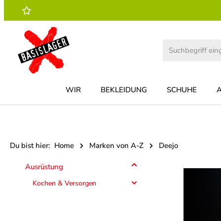
 Hauptinhalt springen
Zur Suche springen
Zur Hauptnavigation springen
WIR
BEKLEIDUNG
SCHUHE
Du bist hier:
Home
Marken von A-Z
Deejo
Ausrüstung
Kochen & Versorgen