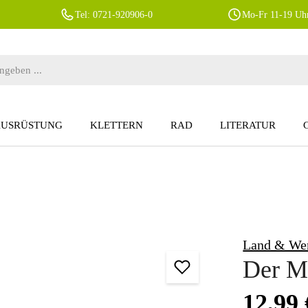
Tel: 0721-920906-0
Mo-Fr 11-19 Uhr
AUSRÜSTUNG
KLETTERN
RAD
LITERATUR
Land & We
Der M
Regulärer Preis
12,99 