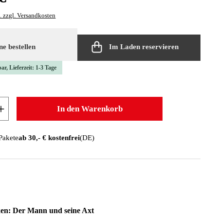
. zzgl. Versandkosten
e bestellen
Im Laden reservieren
ar, Lieferzeit: 1-3 Tage
 Anzahl: Gib den gewünschten Wert ein oder b
In den Warenkorb
 Pakete
ab 30,- € kostenfrei
(DE)
n: Der Mann und seine Axt