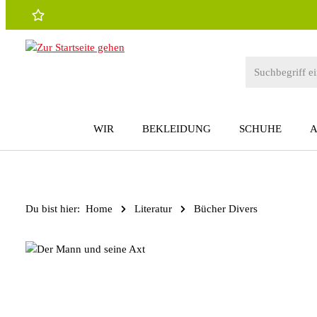
 Hauptinhalt springen
Zur Suche springen
Zur Hauptnavigation springen
WIR
BEKLEIDUNG
SCHUHE
Du bist hier:
Home
Literatur
Bücher Divers
Bildergalerie überspringen