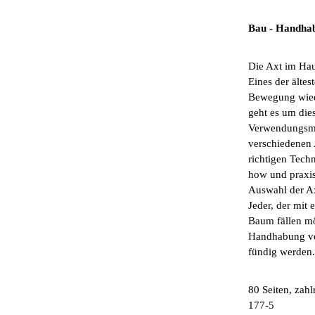
Bau - Handhab
Die Axt im Hau
Eines der älte
Bewegung wiede
geht es um die
Verwendungsmög
verschiedenen 
richtigen Tech
how und praxis
Auswahl der Ax
Jeder, der mit 
Baum fällen mö
Handhabung ver
fündig werden
80 Seiten, zah
177-5