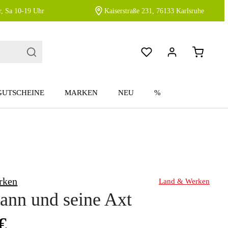
, Sa 10-19 Uhr
Kaiserstraße 231, 76133 Karlsruhe
GUTSCHEINE
MARKEN
NEU
%
rken
Land & Werken
ann und seine Axt
:
€