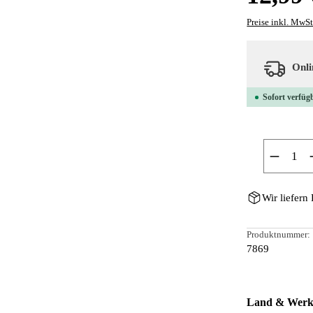
Preise inkl. MwSt
Onlin
Sofort verfügb
Produkt
Wir liefern
Produktnummer:
7869
Land & Werke