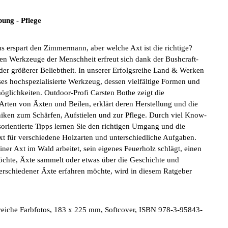
ung - Pflege
s erspart den Zimmermann, aber welche Axt ist die richtige?
sten Werkzeuge der Menschheit erfreut sich dank der Bushcraft-
r größerer Beliebtheit. In unserer Erfolgsreihe Land & Werken
ses hochspezialisierte Werkzeug, dessen vielfältige Formen und
lichkeiten. Outdoor-Profi Carsten Bothe zeigt die
Arten von Äxten und Beilen, erklärt deren Herstellung und die
niken zum Schärfen, Aufstielen und zur Pflege. Durch viel Know-
orientierte Tipps lernen Sie den richtigen Umgang und die
t für verschiedene Holzarten und unterschiedliche Aufgaben.
einer Axt im Wald arbeitet, sein eigenes Feuerholz schlägt, einen
chte, Äxte sammelt oder etwas über die Geschichte und
schiedener Äxte erfahren möchte, wird in diesem Ratgeber
.
lreiche Farbfotos, 183 x 225 mm, Softcover, ISBN 978-3-95843-