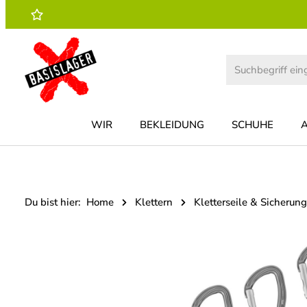
 Hauptinhalt springen
Zur Suche springen
Zur Hauptnavigation springen
WIR
BEKLEIDUNG
SCHUHE
Du bist hier:
Home
Klettern
Kletterseile & Sicherung
Bildergalerie überspringen