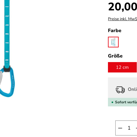
Regulärer Prei
20,00
Preise inkl. MwS
auswä
Farbe
turquoise
ausw
Größe
12 cm
Onli
Sofort verfü
Produk