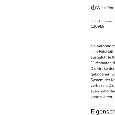
Wir liefer
Produktnummer:
120958
ein Verbündet
zum Felsklett
ausgeführte K
Durchlaufen d
Die Größe der
gebogenen Sch
System der Ka
verhaken. Die
allen Anforde
kontrollieren.
Eigensc