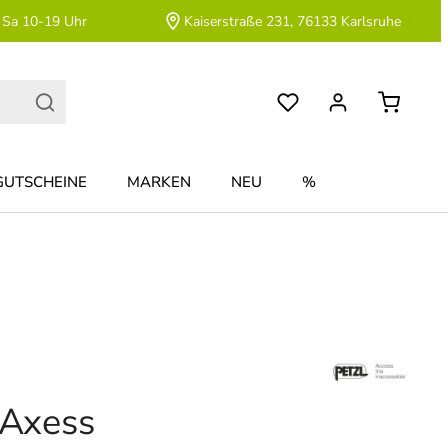
 Sa 10-19 Uhr
Kaiserstraße 231, 76133 Karlsruhe
GUTSCHEINE
MARKEN
NEU
%
 Axess