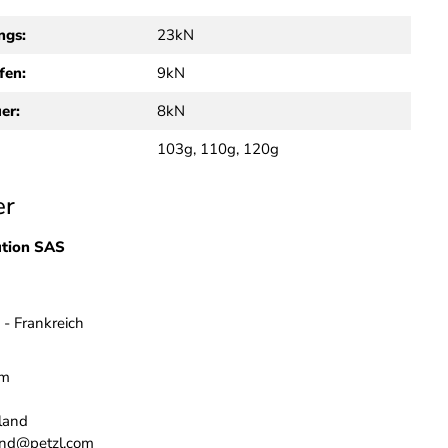
ngs:
23kN
fen:
9kN
er:
8kN
103g, 110g, 120g
er
ution SAS
 - Frankreich
om
land
and@petzl.com