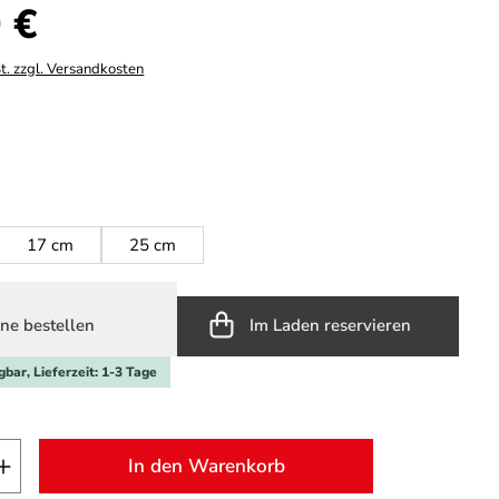
s:
 €
t. zzgl. Versandkosten
hlen
ählen
17 cm
25 cm
ne bestellen
Im Laden reservieren
gbar, Lieferzeit: 1-3 Tage
t Anzahl: Gib den gewünschten Wert ein o
In den Warenkorb