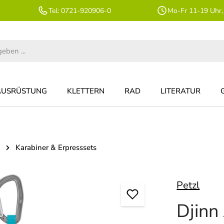
Tel: 0721-920906-0
Mo-Fr 11-19 Uhr,
AUSRÜSTUNG
KLETTERN
RAD
LITERATUR
Karabiner & Erpresssets
Petzl
Djinn