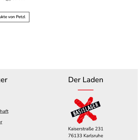
kte von Petzl
ger
Der Laden
haft
er
Kaiserstraße 231
76133 Karlsruhe