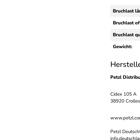
Bruchlast lä
Bruchlast of
Bruchlast qu
Gewicht:
Herstell
Petzl Distrib
Cidex 105 A
38920 Crolles
www.petzl.c
Petzl Deutsch
info.deutschl