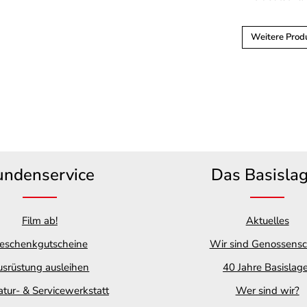
Weitere Produ
undenservice
Das Basisla
Film ab!
Aktuelles
eschenkgutscheine
Wir sind Genossensc
srüstung ausleihen
40 Jahre Basislag
tur- & Servicewerkstatt
Wer sind wir?