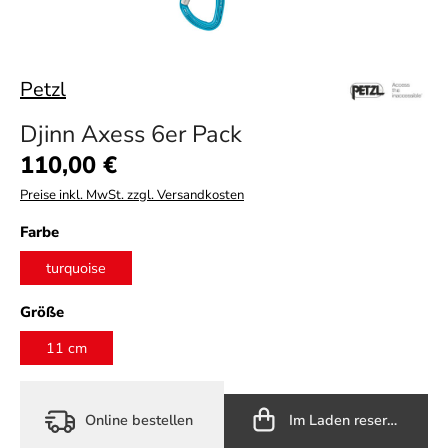
Petzl
Djinn Axess 6er Pack
Regulärer Preis:
110,00 €
Preise inkl. MwSt. zzgl. Versandkosten
auswählen
Farbe
turquoise
auswählen
Größe
11 cm
Online bestellen
Im Laden reservieren