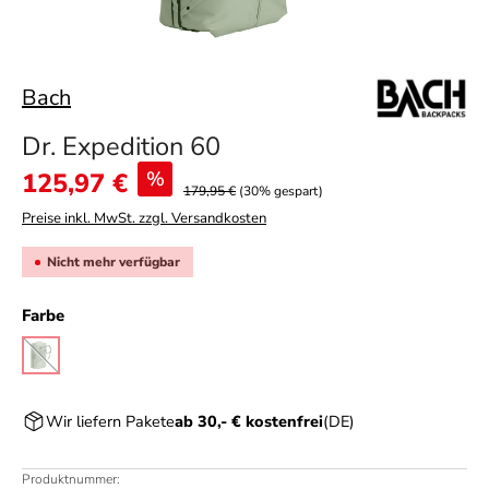
Bach
Dr. Expedition 60
Verkaufspreis:
125,97 €
%
179,95 €
(30% gespart)
Preise inkl. MwSt. zzgl. Versandkosten
Nicht mehr verfügbar
auswählen
Farbe
sage green
(Diese Option ist zurzeit nicht verfügbar.)
Wir liefern Pakete
ab 30,- € kostenfrei
(DE)
Produktnummer: