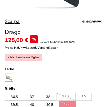
Scarpa
Drago
Verkaufspreis:
125,00 €
%
179,95 €
(30.54% gespart)
Preise inkl. MwSt. zzgl. Versandkosten
Nicht mehr verfügbar
auswählen
Farbe
yellow
(Diese Option ist zurzeit nicht verfügbar.)
auswählen
Größe
36,5
37
38
38,5
39
(Diese Option ist zurzeit nicht 
39,5
40
40,5
44