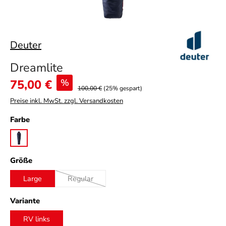
Deuter
Dreamlite
Verkaufspreis:
75,00 €
%
100,00 €
(25% gespart)
Preise inkl. MwSt. zzgl. Versandkosten
auswählen
Farbe
navy/cranberry
auswählen
Größe
Large
Regular
(Diese Option ist zurzeit nicht verfügbar.)
auswählen
Variante
RV links