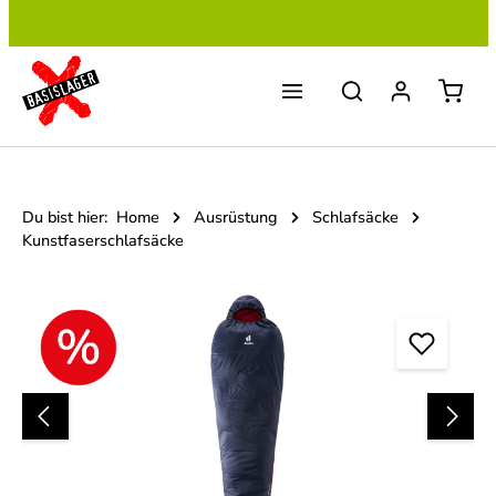
Zum Hauptinhalt springen
Du bist hier:
Home
Ausrüstung
Schlafsäcke
Kunstfaserschlafsäcke
Bildergalerie überspringen