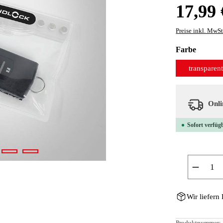
Regulärer Preis
17,99 
Preise inkl. MwSt
auswäh
Farbe
transparen
Onlin
Sofort verfügb
Produkt
Wir liefern