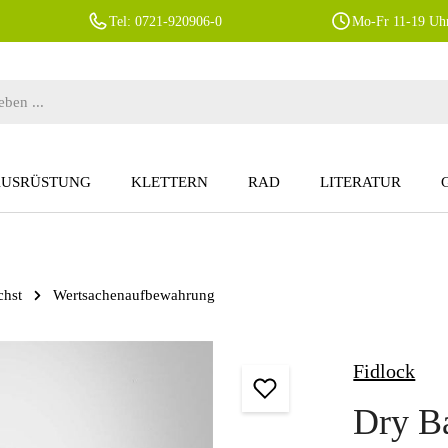
Tel: 0721-920906-0
Mo-Fr 11-19 Uhr
AUSRÜSTUNG
KLETTERN
RAD
LITERATUR
chst
Wertsachenaufbewahrung
Fidlock
Dry B