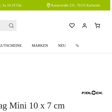
, Sa 10-19 Uhr
Kaiserstraße 231, 76133 Karlsruhe
GUTSCHEINE
MARKEN
NEU
%
ag Mini 10 x 7 cm