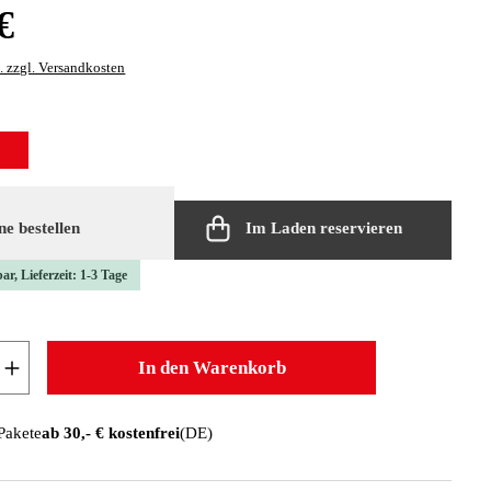
:
€
. zzgl. Versandkosten
len
t
e bestellen
Im Laden reservieren
ar, Lieferzeit: 1-3 Tage
 Anzahl: Gib den gewünschten Wert ein oder b
In den Warenkorb
 Pakete
ab 30,- € kostenfrei
(DE)