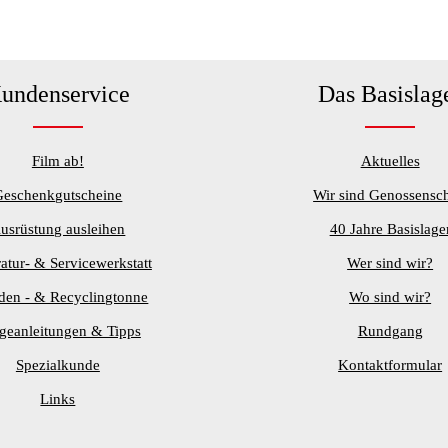
undenservice
Das Basislag
Film ab!
Aktuelles
Geschenkgutscheine
Wir sind Genossensch
usrüstung ausleihen
40 Jahre Basislage
atur- & Servicewerkstatt
Wer sind wir?
den - & Recyclingtonne
Wo sind wir?
egeanleitungen & Tipps
Rundgang
Spezialkunde
Kontaktformular
Links