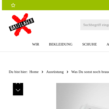
 Hauptinhalt springen
Zur Suche springen
Zur Hauptnavigation springen
WIR
BEKLEIDUNG
SCHUHE
Du bist hier:
Home
Ausrüstung
Was Du sonst noch brau
Bildergalerie überspringen