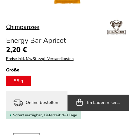
Chimpanzee
Energy Bar Apricot
Regulärer Preis:
2,20 €
Preise inkl. MwSt. zzgl. Versandkosten
auswählen
Größe
55 g
Online bestellen
Im Laden reservieren
Sofort verfügbar, Lieferzeit: 1-3 Tage