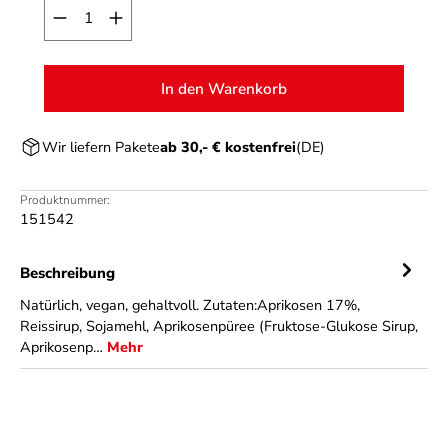
Produkt Anzahl: Gib den gewünschten Wert ein o
In den Warenkorb
Wir liefern Pakete
ab 30,- € kostenfrei
(DE)
Produktnummer:
151542
Beschreibung
Natürlich, vegan, gehaltvoll. Zutaten:Aprikosen 17%,
Reissirup, Sojamehl, Aprikosenpüree (Fruktose-Glukose Sirup,
Aprikosenp…
Mehr