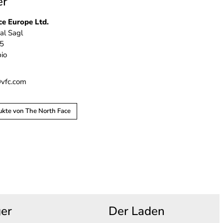
er
ce Europe Ltd.
al Sagl
 5
io
fc.com
ukte von The North Face
ger
Der Laden