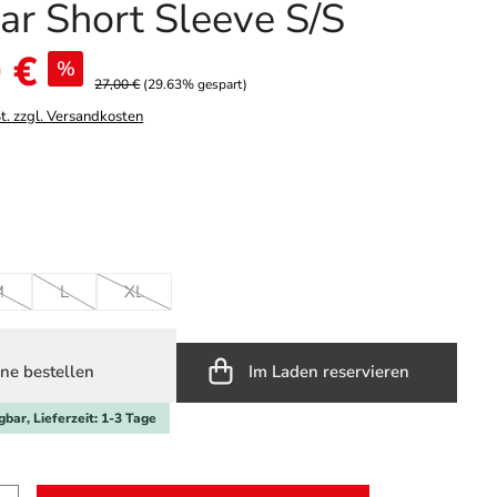
ar Short Sleeve S/S
 €
%
27,00 €
(29.63% gespart)
t. zzgl. Versandkosten
hlen
e grey
Option ist zurzeit nicht verfügbar.)
ählen
M
L
XL
(Diese Option ist zurzeit nicht verfügbar.)
(Diese Option ist zurzeit nicht verfügbar.)
(Diese Option ist zurzeit nicht verfügbar.)
ne bestellen
Im Laden reservieren
gbar, Lieferzeit: 1-3 Tage