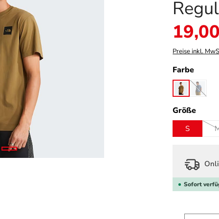
Regul
Verkaufspreis:
19,00
Preise inkl. MwS
auswä
Farbe
cedar
granit
(Diese 
ausw
Größe
S
Onli
Sofort verfü