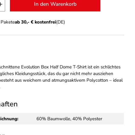
t Anzahl: Gib den gewünschten Wert ein o
In den Warenkorb
n Pakete
ab 30,- € kostenfrei
(DE)
chnittene Evolution Box Half Dome T-Shirt ist ein schlichtes
gliches Kleidungsstück, das du gar nicht mehr ausziehen
besteht aus weichem und atmungsaktivem Polycotton – ideal
.
haften
eichnung:
60% Baumwolle, 40% Polyester