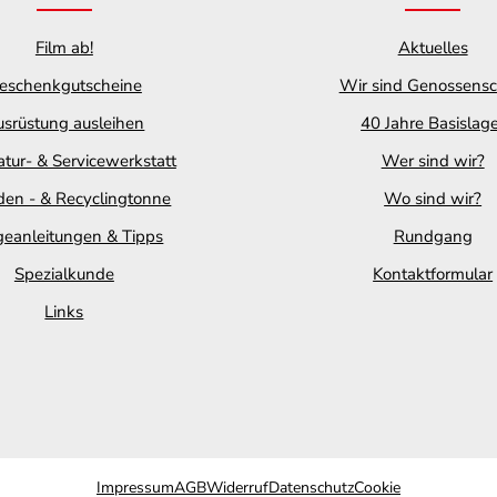
Film ab!
Aktuelles
eschenkgutscheine
Wir sind Genossensc
srüstung ausleihen
40 Jahre Basislag
tur- & Servicewerkstatt
Wer sind wir?
en - & Recyclingtonne
Wo sind wir?
geanleitungen & Tipps
Rundgang
Spezialkunde
Kontaktformular
Links
Impressum
AGB
Widerruf
Datenschutz
Cookie