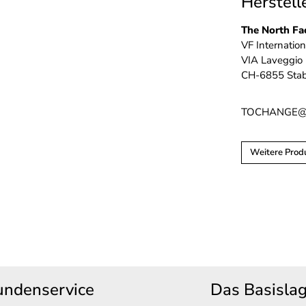
Herstell
The North Fa
VF Internation
VIA Laveggio
CH-6855 Stab
TOCHANGE@v
Weitere Prod
undenservice
Das Basisla