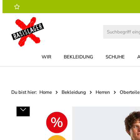
 Hauptinhalt springen
Zur Suche springen
Zur Hauptnavigation springen
WIR
BEKLEIDUNG
SCHUHE
Du bist hier:
Home
Bekleidung
Herren
Oberteile
Bildergalerie überspringen