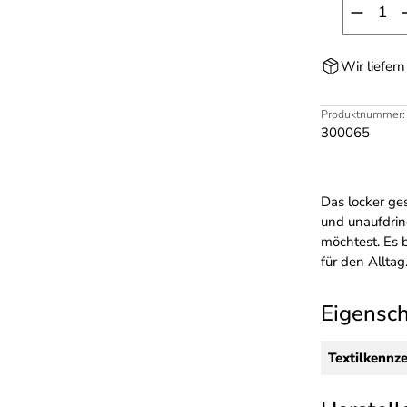
Produk
Wir liefer
Produktnummer:
300065
Das locker ges
und unaufdrin
möchtest. Es 
für den Alltag
Eigensc
Textilkennz