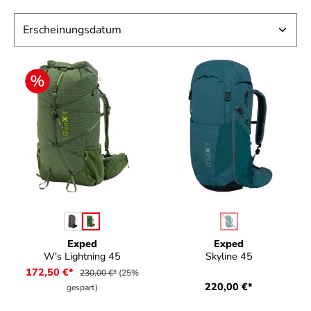
auswählen
auswählen
Farbe
Farbe
(Diese Option ist zurz
Exped
Exped
W's Lightning 45
Skyline 45
172,50 €*
230,00 €*
(25%
220,00 €*
gespart)