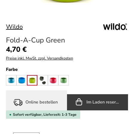
Wildo
Fold-A-Cup Green
Regulärer Preis:
4,70 €
Preise inkl. MwSt. zzgl. Versandkosten
auswählen
Farbe
azure
light blue
lime
olive
raspberry
sugarcane
Online bestellen
Im Laden reservieren
Sofort verfügbar, Lieferzeit: 1-3 Tage