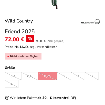
Wild Country
Friend 2025
Verkaufspreis:
72,00 €
%
90,00 €
(20% gespart)
Preise inkl. MwSt. zzgl. Versandkosten
Nicht mehr verfügbar
auswählen
Größe
0,4
0,5
0,75
1
2
3
(Diese Option ist zurzeit nicht verfügbar.)
(Diese Option ist zurzeit nicht verfügbar.)
(Diese Option ist zurzeit nicht verfügbar.)
(Diese Option ist zurzeit nicht 
(Diese Option ist zur
(Diese Opt
4
(Diese Option ist zurzeit nicht verfügbar.)
Wir liefern Pakete
ab 30,- € kostenfrei
(DE)