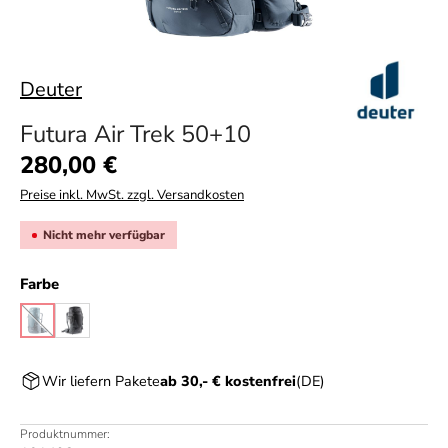
Deuter
Futura Air Trek 50+10
Regulärer Preis:
280,00 €
Preise inkl. MwSt. zzgl. Versandkosten
Nicht mehr verfügbar
auswählen
Farbe
atlantic/ink
black/graphite
(Diese Option ist zurzeit nicht verfügbar.)
Wir liefern Pakete
ab 30,- € kostenfrei
(DE)
Produktnummer: