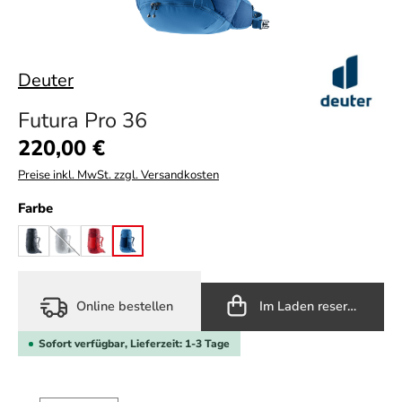
Deuter
Futura Pro 36
Regulärer Preis:
220,00 €
Preise inkl. MwSt. zzgl. Versandkosten
auswählen
Farbe
black
black/graphite
cherry/masala
nightblue/baltic
(Diese Option ist zurzeit nicht verfügbar.)
Online bestellen
Im Laden reservieren
Sofort verfügbar, Lieferzeit: 1-3 Tage