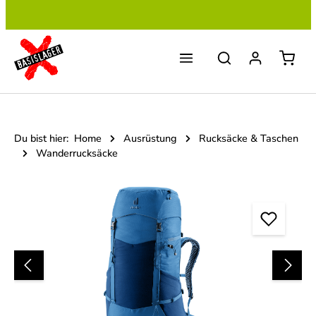
Zum Hauptinhalt springen
Du bist hier:
Home
Ausrüstung
Rucksäcke & Taschen
Wanderrucksäcke
Bildergalerie überspringen