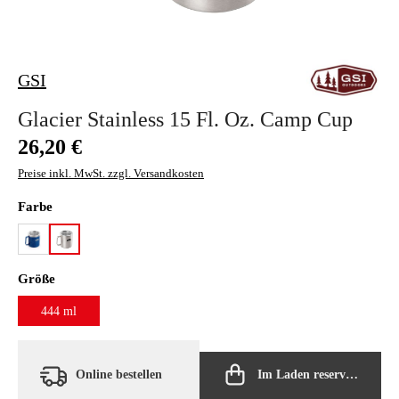
GSI
Glacier Stainless 15 Fl. Oz. Camp Cup
Regulärer Preis:
26,20 €
Preise inkl. MwSt. zzgl. Versandkosten
auswählen
Farbe
blue speckle
brushed
auswählen
Größe
444 ml
Online bestellen
Im Laden reservieren