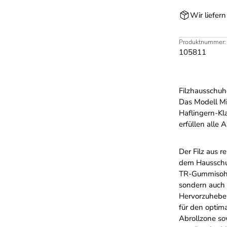
Wir liefer
Produktnummer:
105811
Filzhausschuh
Das Modell Mi
Haflingern-Kl
erfüllen alle
Der Filz aus r
dem Hausschuh
TR-Gummisohle 
sondern auch 
Hervorzuheben
für den optim
Abrollzone sow