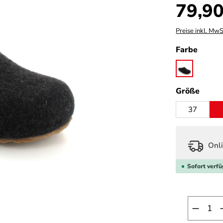
Regulärer Prei
79,90
Preise inkl. MwS
auswä
Farbe
graphit
ausw
Größe
37
Onli
Sofort verfü
Produk