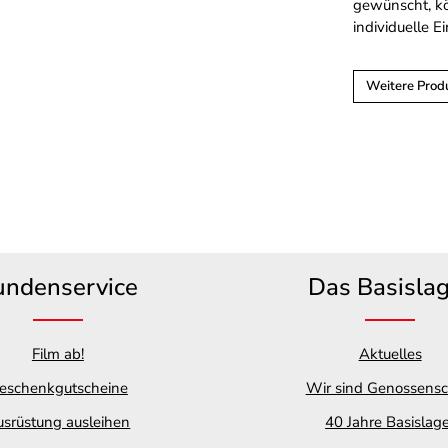
gewünscht, k
individuelle 
Weitere Prod
undenservice
Das Basisla
Film ab!
Aktuelles
eschenkgutscheine
Wir sind Genossensc
srüstung ausleihen
40 Jahre Basislag