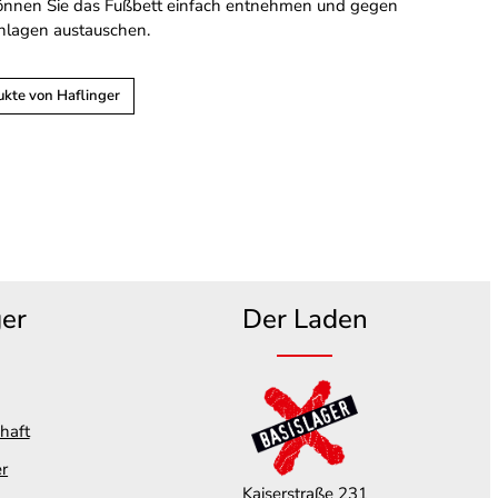
önnen Sie das Fußbett einfach entnehmen und gegen
Einlagen austauschen.
ukte von Haflinger
ger
Der Laden
haft
er
Kaiserstraße 231