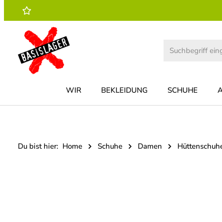
 Hauptinhalt springen
Zur Suche springen
Zur Hauptnavigation springen
WIR
BEKLEIDUNG
SCHUHE
Du bist hier:
Home
Schuhe
Damen
Hüttenschuh
Bildergalerie überspringen