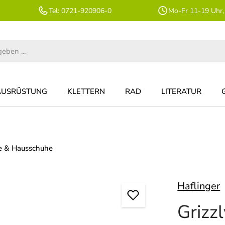
Tel: 0721-920906-0
Mo-Fr 11-19 Uhr,
AUSRÜSTUNG
KLETTERN
RAD
LITERATUR
e & Hausschuhe
Haflinger
Grizz