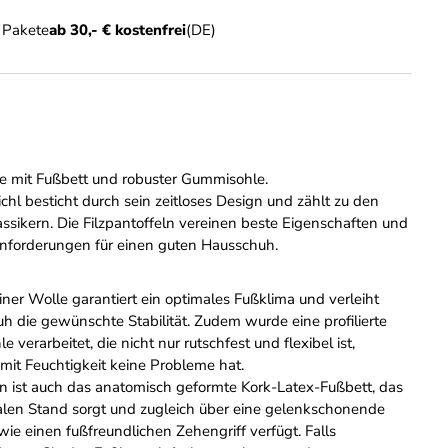
n Pakete
ab 30,- € kostenfrei
(DE)
e mit Fußbett und robuster Gummisohle.
chl besticht durch sein zeitloses Design und zählt zu den
assikern. Die Filzpantoffeln vereinen beste Eigenschaften und
 Anforderungen für einen guten Hausschuh.
einer Wolle garantiert ein optimales Fußklima und verleiht
 die gewünschte Stabilität. Zudem wurde eine profilierte
verarbeitet, die nicht nur rutschfest und flexibel ist,
mit Feuchtigkeit keine Probleme hat.
 ist auch das anatomisch geformte Kork-Latex-Fußbett, das
alen Stand sorgt und zugleich über eine gelenkschonende
ie einen fußfreundlichen Zehengriff verfügt. Falls