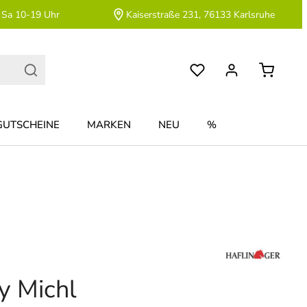
 Sa 10-19 Uhr
Kaiserstraße 231, 76133 Karlsruhe
GUTSCHEINE
MARKEN
NEU
%
ly Michl