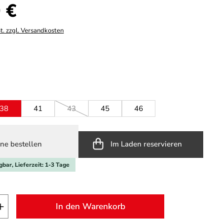
s:
 €
t. zzgl. Versandkosten
hlen
ählen
38
41
43
45
46
(Diese Option ist zurzeit nicht verfügbar.)
ne bestellen
Im Laden reservieren
gbar, Lieferzeit: 1-3 Tage
t Anzahl: Gib den gewünschten Wert ein o
In den Warenkorb